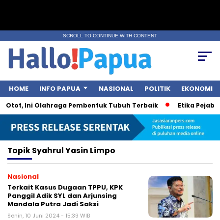
SCROLL TO CONTINUE WITH CONTENT
HOME
INFO PAPUA
NASIONAL
POLITIK
EKONOMI
Otot, Ini Olahraga Pembentuk Tubuh Terbaik
Etika Pejabat 
Topik
Syahrul Yasin Limpo
Nasional
Terkait Kasus Dugaan TPPU, KPK
Panggil Adik SYL dan Arjunsing
Mandala Putra Jadi Saksi
Senin, 10 Juni 2024 - 15:39 WIB