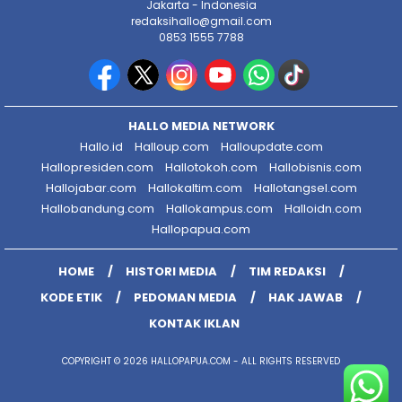
Jakarta - Indonesia
redaksihallo@gmail.com
0853 1555 7788
HALLO MEDIA NETWORK
Hallo.id
Halloup.com
Halloupdate.com
Hallopresiden.com
Hallotokoh.com
Hallobisnis.com
Hallojabar.com
Hallokaltim.com
Hallotangsel.com
Hallobandung.com
Hallokampus.com
Halloidn.com
Hallopapua.com
HOME
HISTORI MEDIA
TIM REDAKSI
KODE ETIK
PEDOMAN MEDIA
HAK JAWAB
KONTAK IKLAN
COPYRIGHT © 2026 HALLOPAPUA.COM - ALL RIGHTS RESERVED