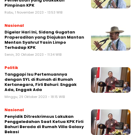
Pemerasan yang Dilakukan
Pimpinan KPK
Rabu, 1 November 2023 - 13:53 WIB
Nasional
Digelar Hari Ini, Sidang Gugatan
Praperadilan yang Diajukan Mantan
Mentan Syahrul Yasin Limpo
Terhadap KPK
Senin, 30 Oktober 2023 - 11:34 WIB
Politik
Tanggapi Isu Pertemuannya
dengan SYL di Rumah di Rumah
Kertanegara, Firli Bahuri: Enggak
Ada, Enggak Ada
Minggu, 29 Oktober 2023 - 18:15 WIB
Nasional
Penyidik Ditreskrimsus Lakukan
Penggeledahan Saat Ketua KPK Firli
Bahuri Berada di Rumah Villa Galaxy
Bekasi