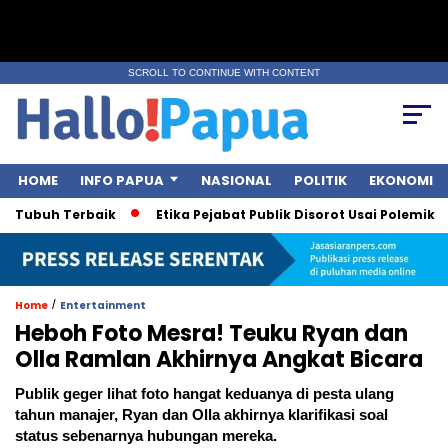
SCROLL TO CONTINUE WITH CONTENT
HOME
INFO PAPUA
NASIONAL
POLITIK
EKONOMI
h Terbaik
Etika Pejabat Publik Disorot Usai Polemik Surat Is
/
Home
Entertainment
Heboh Foto Mesra! Teuku Ryan dan
Olla Ramlan Akhirnya Angkat Bicara
Publik geger lihat foto hangat keduanya di pesta ulang
tahun manajer, Ryan dan Olla akhirnya klarifikasi soal
status sebenarnya hubungan mereka.