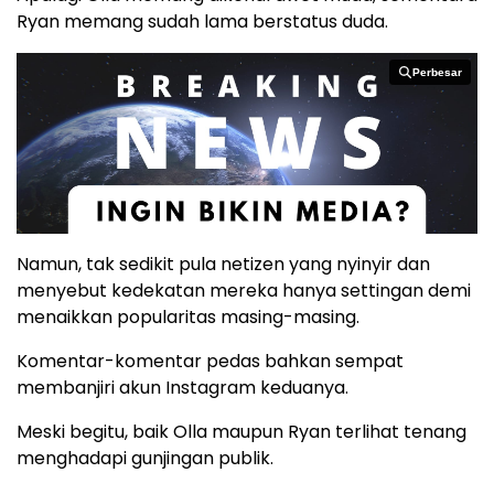
Ryan memang sudah lama berstatus duda.
Perbesar
Perbesar
Namun, tak sedikit pula netizen yang nyinyir dan
menyebut kedekatan mereka hanya settingan demi
menaikkan popularitas masing-masing.
Komentar-komentar pedas bahkan sempat
membanjiri akun Instagram keduanya.
Meski begitu, baik Olla maupun Ryan terlihat tenang
menghadapi gunjingan publik.