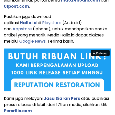
silahkan simak portal berita
Indo24hours.com
dan
01post.com
.
Pastikan juga download
aplikasi
Hallo.id
di
Playstore
(Android)
dan
Appstore
(iphone), untuk mendapatkan aneka
artikel yang menarik. Media Hallo.id dapat diakses
melalui
Google News
. Terima kasih.
Perbesar
Perbesar
Kami juga melayani
Jasa Siaran Pers
atau publikasi
press release di lebih dari 175an media, silahkan klik
Persrilis.com