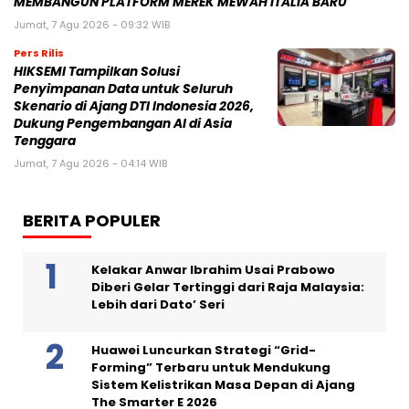
MEMBANGUN PLATFORM MEREK MEWAH ITALIA BARU
Jumat, 7 Agu 2026 - 09:32 WIB
Pers Rilis
HIKSEMI Tampilkan Solusi
Penyimpanan Data untuk Seluruh
Skenario di Ajang DTI Indonesia 2026,
Dukung Pengembangan AI di Asia
Tenggara
Jumat, 7 Agu 2026 - 04:14 WIB
BERITA POPULER
Kelakar Anwar Ibrahim Usai Prabowo
Diberi Gelar Tertinggi dari Raja Malaysia:
Lebih dari Dato’ Seri
Huawei Luncurkan Strategi “Grid-
Forming” Terbaru untuk Mendukung
Sistem Kelistrikan Masa Depan di Ajang
The Smarter E 2026