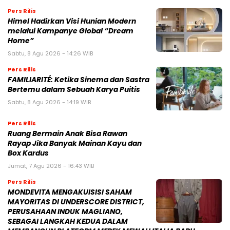
Pers Rilis
Himel Hadirkan Visi Hunian Modern
melalui Kampanye Global “Dream
Home”
Sabtu, 8 Agu 2026 - 14:26 WIB
Pers Rilis
FAMILIARITÉ: Ketika Sinema dan Sastra
Bertemu dalam Sebuah Karya Puitis
Sabtu, 8 Agu 2026 - 14:19 WIB
Pers Rilis
Ruang Bermain Anak Bisa Rawan
Rayap Jika Banyak Mainan Kayu dan
Box Kardus
Jumat, 7 Agu 2026 - 16:43 WIB
Pers Rilis
MONDEVITA MENGAKUISISI SAHAM
MAYORITAS DI UNDERSCORE DISTRICT,
PERUSAHAAN INDUK MAGLIANO,
SEBAGAI LANGKAH KEDUA DALAM