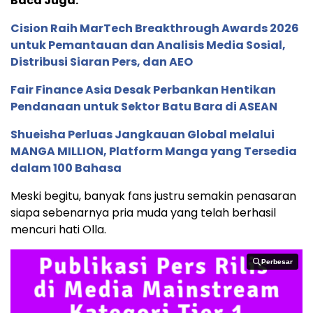
Baca Juga:
Cision Raih MarTech Breakthrough Awards 2026
untuk Pemantauan dan Analisis Media Sosial,
Distribusi Siaran Pers, dan AEO
Fair Finance Asia Desak Perbankan Hentikan
Pendanaan untuk Sektor Batu Bara di ASEAN
Shueisha Perluas Jangkauan Global melalui
MANGA MILLION, Platform Manga yang Tersedia
dalam 100 Bahasa
Meski begitu, banyak fans justru semakin penasaran
siapa sebenarnya pria muda yang telah berhasil
mencuri hati Olla.
Perbesar
Perbesar