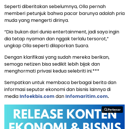
Seperti diberitakan sebelumnya, Olla pernah
memberi petunjuk bahwa pacar barunya adalah pria
muda yang mengerti dirinya.
“Dia bukan dari dunia entertainment, jadi saya ingin
dia tetap nyaman dan nggak terlalu tersorot,”
ungkap Olla seperti dilaporkan Suara.
Dengan klarifikasi yang sudah mereka berikan,
semoga netizen bisa sedikit lebih bijak dan
menghormati privasi kedua selebriti ini.***
Sempatkan untuk membaca berbagai berita dan
informasi seputar ekonomi dan bisnis lainnya di
media
Infoekbis.com
dan
Infomaritim.com
.
Perbesar
Perbesar