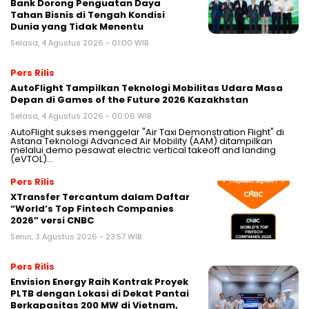
Bank Dorong Penguatan Daya
Tahan Bisnis di Tengah Kondisi
Dunia yang Tidak Menentu
Selasa, 4 Agustus 2026 - 01:00 WIB
Pers Rilis
AutoFlight Tampilkan Teknologi Mobilitas Udara Masa
Depan di Games of the Future 2026 Kazakhstan
Selasa, 4 Agustus 2026 - 00:06 WIB
AutoFlight sukses menggelar "Air Taxi Demonstration Flight" di
Astana Teknologi Advanced Air Mobility (AAM) ditampilkan
melalui demo pesawat electric vertical takeoff and landing
(eVTOL)…
Pers Rilis
XTransfer Tercantum dalam Daftar
“World’s Top Fintech Companies
2026” versi CNBC
Senin, 3 Agustus 2026 - 23:57 WIB
Pers Rilis
Envision Energy Raih Kontrak Proyek
PLTB dengan Lokasi di Dekat Pantai
Berkapasitas 200 MW di Vietnam,