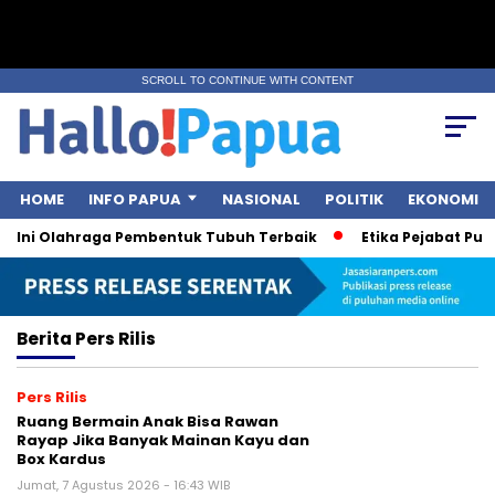
SCROLL TO CONTINUE WITH CONTENT
HOME
INFO PAPUA
NASIONAL
POLITIK
EKONOMI
 Ini Olahraga Pembentuk Tubuh Terbaik
Etika Pejabat Publik
Berita
Pers Rilis
Pers Rilis
Ruang Bermain Anak Bisa Rawan
Rayap Jika Banyak Mainan Kayu dan
Box Kardus
Jumat, 7 Agustus 2026 - 16:43 WIB