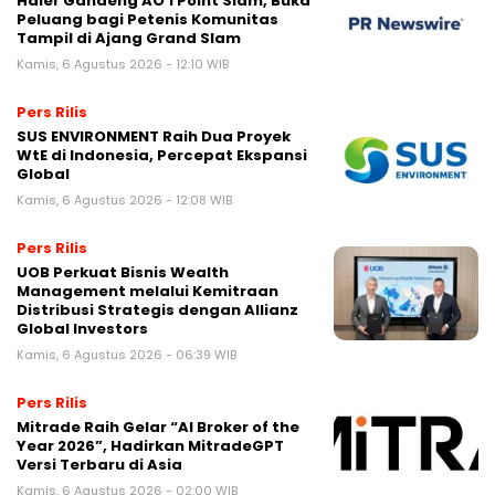
Haier Gandeng AO 1 Point Slam, Buka
Peluang bagi Petenis Komunitas
Tampil di Ajang Grand Slam
Kamis, 6 Agustus 2026 - 12:10 WIB
Pers Rilis
SUS ENVIRONMENT Raih Dua Proyek
WtE di Indonesia, Percepat Ekspansi
Global
Kamis, 6 Agustus 2026 - 12:08 WIB
Pers Rilis
UOB Perkuat Bisnis Wealth
Management melalui Kemitraan
Distribusi Strategis dengan Allianz
Global Investors
Kamis, 6 Agustus 2026 - 06:39 WIB
Pers Rilis
Mitrade Raih Gelar “AI Broker of the
Year 2026”, Hadirkan MitradeGPT
Versi Terbaru di Asia
Kamis, 6 Agustus 2026 - 02:00 WIB