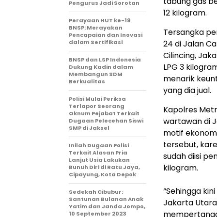
tabung gas be
Pengurus Jadi Sorotan
12 kilogram.
Perayaan HUT ke-19
BNSP: Merayakan
Tersangka pen
Pencapaian dan Inovasi
dalam Sertifikasi
24 di Jalan C
Cilincing, Ja
BNSP dan LSP Indonesia
LPG 3 kilogra
Dukung Kadin dalam
Membangun SDM
menarik keun
Berkualitas
yang dia jual.
Polisi Mulai Periksa
Terlapor Seorang
Kapolres Metr
Oknum Pejabat Terkait
wartawan di J
Dugaan Pelecehan Siswi
SMP di Jaksel
motif ekonomi
tersebut, kare
Inilah Dugaan Polisi
Terkait Alasan Pria
sudah diisi pe
Lanjut Usia Lakukan
kilogram.
Bunuh Diri di Ratu Jaya,
Cipayung, Kota Depok
“Sehingga kin
Sedekah Cibubur:
Santunan Bulanan Anak
Jakarta Utara
Yatim dan Janda Jompo,
mempertanggu
10 September 2023