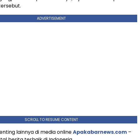
tersebut.
ADVERTISEMENT
SCROLL TO RESUME CONTENT
enting lainnya di media online
Apakabarnews.com
–
tal berita terbaik di Indonesia.