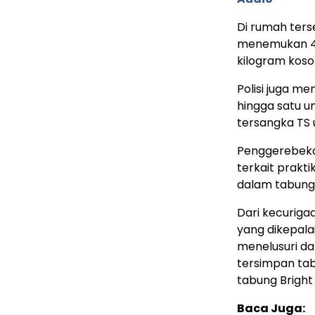
Di rumah ters
menemukan 40 
kilogram koso
Polisi juga me
hingga satu un
tersangka TS 
Penggerebekan
terkait prakti
dalam tabung 
Dari kecuriga
yang dikepala
menelusuri da
tersimpan tab
tabung Bright 
Baca Juga: