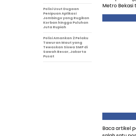
Metro Bekasi 
Polisi Usut Dugaan
Penipuan Aplikasi
Jombingo yang Rugikan
Korban hingga Puluhan
Juta Rupiah
Polisi Amankan 2 Pelaku
Tawuran Maut yang
Tewaskan Siswa SMP di
Sawah Besar, Jakarta
Pusat
Baca artikel p
salah satu por