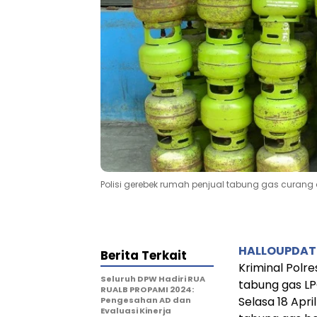
Polisi gerebek rumah penjual tabung gas curang d
HALLOUPDA
Berita Terkait
Kriminal Polr
Seluruh DPW Hadiri RUA
tabung gas LPG
RUALB PROPAMI 2024:
Selasa 18 Apri
Pengesahan AD dan
Evaluasi Kinerja