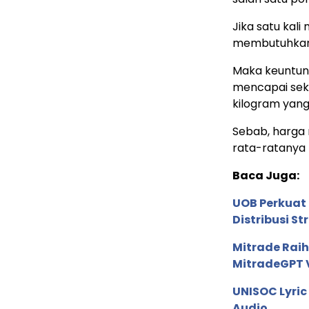
Jika satu kali
membutuhkan e
Maka keuntunga
mencapai seki
kilogram yang 
Sebab, harga 
rata-ratanya 
Baca Juga:
UOB Perkuat
Distribusi St
Mitrade Raih
MitradeGPT V
UNISOC Lyri
Audio