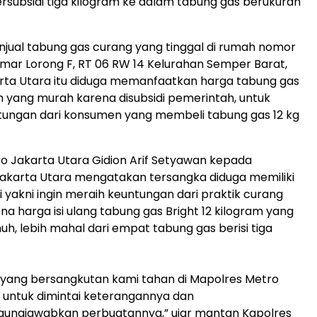
rsubsidi tiga kilogram ke dalam tabung gas berukuran
jual tabung gas curang yang tinggal di rumah nomor
amar Lorong F, RT 06 RW 14 Kelurahan Semper Barat,
karta Utara itu diduga memanfaatkan harga tabung gas
m yang murah karena disubsidi pemerintah, untuk
tungan dari konsumen yang membeli tabung gas 12 kg
o Jakarta Utara Gidion Arif Setyawan kepada
akarta Utara mengatakan tersangka diduga memiliki
 yakni ingin meraih keuntungan dari praktik curang
na harga isi ulang tabung gas Bright 12 kilogram yang
nuh, lebih mahal dari empat tabung gas berisi tiga
i yang bersangkutan kami tahan di Mapolres Metro
 untuk dimintai keterangannya dan
ngjawabkan perbuatannya,” ujar mantan Kapolres