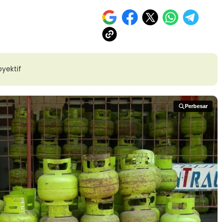
yektif
Perbesar
Perbesar