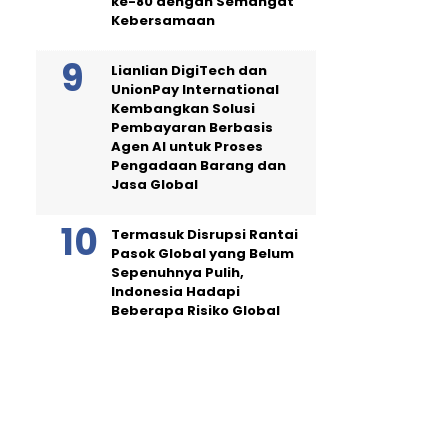
ke-80 dengan Semangat
Kebersamaan
Lianlian DigiTech dan
UnionPay International
Kembangkan Solusi
Pembayaran Berbasis
Agen AI untuk Proses
Pengadaan Barang dan
Jasa Global
Termasuk Disrupsi Rantai
Pasok Global yang Belum
Sepenuhnya Pulih,
Indonesia Hadapi
Beberapa Risiko Global