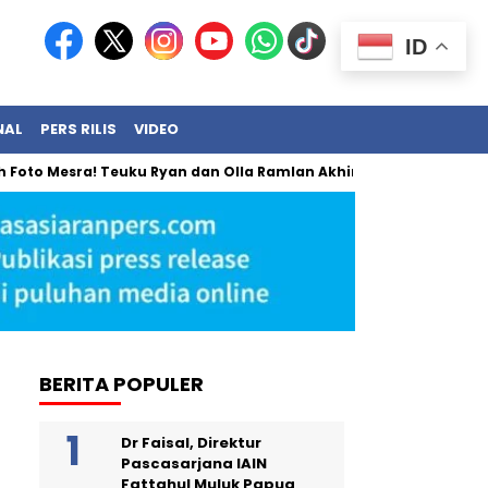
ID
NAL
PERS RILIS
VIDEO
esra! Teuku Ryan dan Olla Ramlan Akhirnya Angkat Bicara
B
BERITA POPULER
Dr Faisal, Direktur
Pascasarjana IAIN
Fattahul Muluk Papua