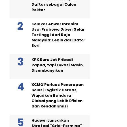
Daftar sebagai Calon
Rektor
Kelakar Anwar Ibrahim
Usai Prabowo Diberi Gelar
Tertinggi dari Raja
Malaysia: Lebih dari Dato’
Seri
KPK Buru Jet Pribadi
Papua, tapi Lokasi Masih
Disembunyikan
XCMG Perluas Penerapan
Solusi Logistik Cerdas,
Wujudkan Bandara
Global yang Lebih Efisien
dan Rendah Emisi
Huawei Luncurkan
Strategi “Grid-Forming”