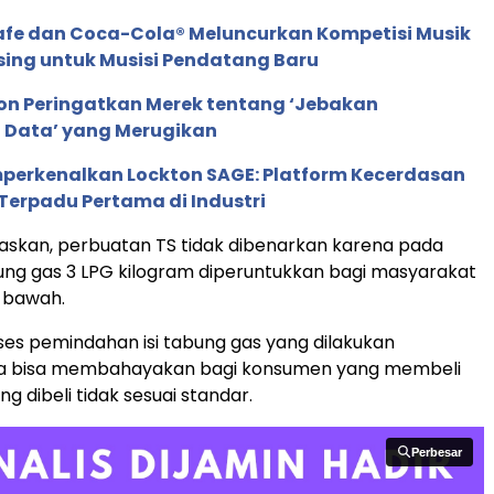
afe dan Coca-Cola® Meluncurkan Kompetisi Musik
sing untuk Musisi Pendatang Baru
ion Peringatkan Merek tentang ‘Jebakan
 Data’ yang Merugikan
perkenalkan Lockton SAGE: Platform Kecerdasan
Terpadu Pertama di Industri
askan, perbuatan TS tidak dibenarkan karena pada
ng gas 3 LPG kilogram diperuntukkan bagi masyarakat
 bawah.
proses pemindahan isi tabung gas yang dilakukan
ga bisa membahayakan bagi konsumen yang membeli
g dibeli tidak sesuai standar.
Perbesar
Perbesar