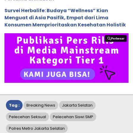
Survei Herbalife: Budaya “Wellness” Kian
Menguat di Asia Pasifik, Empat dari Lima
Konsumen Memprioritaskan Kesehatan Holistik
Perbesar
Perbesar
Tag :
Breaking News
Jakarta Selatan
Pelecehan Seksual
Pelecehan Siswi SMP
Polres Metro Jakarta Selatan