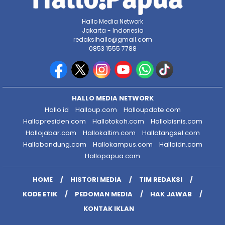
Hallo Media Network
Jakarta - Indonesia
redaksihallo@gmail.com
0853 1555 7788
HALLO MEDIA NETWORK
Hallo.id
Halloup.com
Halloupdate.com
Hallopresiden.com
Hallotokoh.com
Hallobisnis.com
Hallojabar.com
Hallokaltim.com
Hallotangsel.com
Hallobandung.com
Hallokampus.com
Halloidn.com
Hallopapua.com
HOME
HISTORI MEDIA
TIM REDAKSI
KODE ETIK
PEDOMAN MEDIA
HAK JAWAB
KONTAK IKLAN