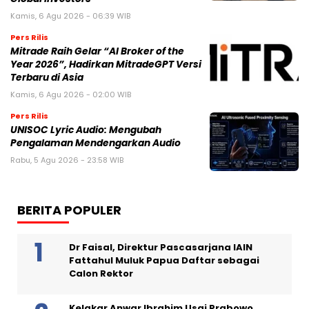
Kamis, 6 Agu 2026 - 06:39 WIB
Pers Rilis
Mitrade Raih Gelar “AI Broker of the
Year 2026”, Hadirkan MitradeGPT Versi
Terbaru di Asia
Kamis, 6 Agu 2026 - 02:00 WIB
Pers Rilis
UNISOC Lyric Audio: Mengubah
Pengalaman Mendengarkan Audio
Rabu, 5 Agu 2026 - 23:58 WIB
BERITA POPULER
Dr Faisal, Direktur Pascasarjana IAIN
Fattahul Muluk Papua Daftar sebagai
Calon Rektor
Kelakar Anwar Ibrahim Usai Prabowo