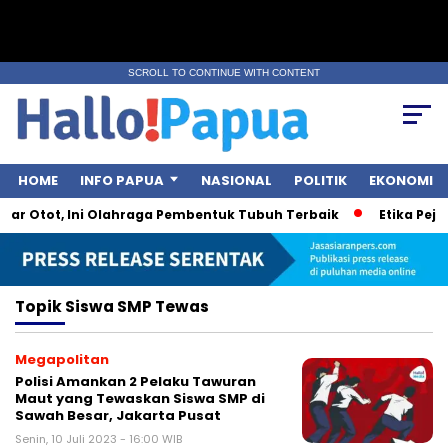
SCROLL TO CONTINUE WITH CONTENT
HOME
INFO PAPUA
NASIONAL
POLITIK
EKONOMI
ar Otot, Ini Olahraga Pembentuk Tubuh Terbaik
Etika Pejab
Topik
Siswa SMP Tewas
Megapolitan
Polisi Amankan 2 Pelaku Tawuran
Maut yang Tewaskan Siswa SMP di
Sawah Besar, Jakarta Pusat
Senin, 10 Juli 2023 - 16:00 WIB