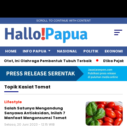
SCROLL TO CONTINUE WITH CONTENT
HOME
INFO PAPUA
NASIONAL
POLITIK
EKONOMI
 Otot, Ini Olahraga Pembentuk Tubuh Terbaik
Etika Pejabat
Topik
Kasiat Tomat
Lifestyle
Salah Satunya Mengandung
Senyawa Antioksidan, Inilah 7
Manfaat Mengonsumsi Tomat
Selasa, 20 Juni 2023 - 12:15 WIB