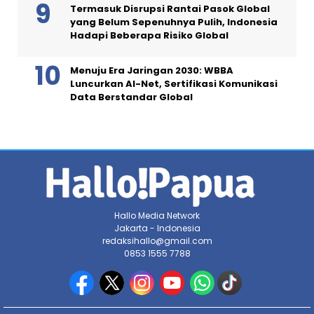
Termasuk Disrupsi Rantai Pasok Global
yang Belum Sepenuhnya Pulih, Indonesia
Hadapi Beberapa Risiko Global
Menuju Era Jaringan 2030: WBBA
Luncurkan AI-Net, Sertifikasi Komunikasi
Data Berstandar Global
Hallo Media Network
Jakarta - Indonesia
redaksihallo@gmail.com
0853 1555 7788