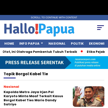
SCROLL TO CONTINUE WITH CONTENT
HOME
INFO PAPUA
NASIONAL
POLITIK
EKONOMI
 Otot, Ini Olahraga Pembentuk Tubuh Terbaik
Etika Pejabat 
Topik
Borgol Kabel Tie
Nasional
Kapolda Metro Jaya Irjen Pol
Karyoto Minta Maaf Terkait Kasus
Borgol Kabel Ties Mario Dandy
Satriyo