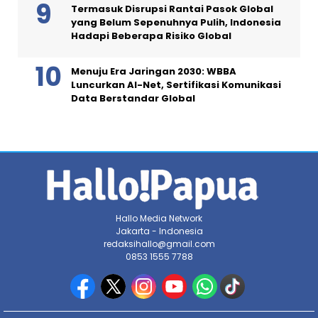
Termasuk Disrupsi Rantai Pasok Global
yang Belum Sepenuhnya Pulih, Indonesia
Hadapi Beberapa Risiko Global
Menuju Era Jaringan 2030: WBBA
Luncurkan AI-Net, Sertifikasi Komunikasi
Data Berstandar Global
Hallo Media Network
Jakarta - Indonesia
redaksihallo@gmail.com
0853 1555 7788