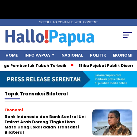
SCROLL TO CONTINUE WITH CONTENT
HOME
INFO PAPUA
NASIONAL
POLITIK
EKONOMI
hraga Pembentuk Tubuh Terbaik
Etika Pejabat Publik Disorot 
Topik
Transaksi Bilateral
Ekonomi
Bank Indonesia dan Bank Sentral Uni
Emirat Arab Dorong Tingkatkan
Mata Uang Lokal dalan Transaksi
Bilateral