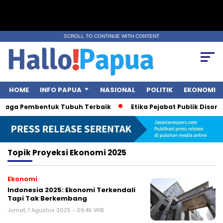
SCROLL TO CONTINUE WITH CONTENT
HOME
INFO PAPUA
NASIONAL
POLITIK
EKONOMI
ahraga Pembentuk Tubuh Terbaik
Etika Pejabat Publik Disorot
Topik
Proyeksi Ekonomi 2025
Ekonomi
Indonesia 2025: Ekonomi Terkendali
Tapi Tak Berkembang
Jumat, 1 Agustus 2025 - 09:45 WIB