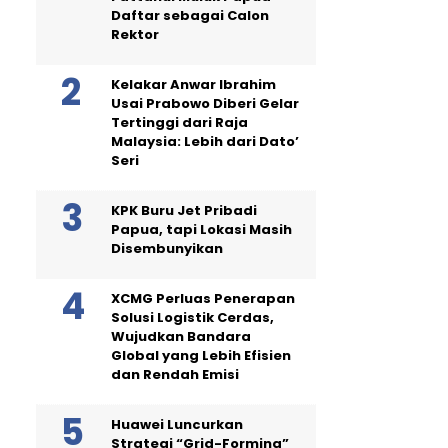
Daftar sebagai Calon
Rektor
Kelakar Anwar Ibrahim
Usai Prabowo Diberi Gelar
Tertinggi dari Raja
Malaysia: Lebih dari Dato’
Seri
KPK Buru Jet Pribadi
Papua, tapi Lokasi Masih
Disembunyikan
XCMG Perluas Penerapan
Solusi Logistik Cerdas,
Wujudkan Bandara
Global yang Lebih Efisien
dan Rendah Emisi
Huawei Luncurkan
Strategi “Grid-Forming”