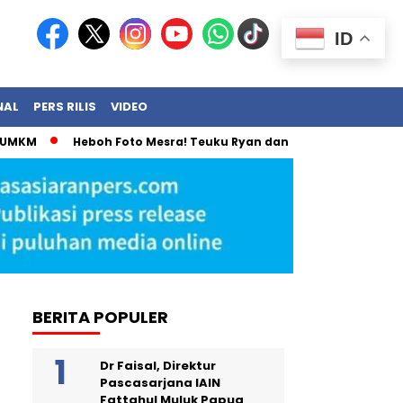
ID
NAL
PERS RILIS
VIDEO
MKM
Heboh Foto Mesra! Teuku Ryan dan Olla Ramlan Akhirny
BERITA POPULER
Dr Faisal, Direktur
Pascasarjana IAIN
Fattahul Muluk Papua