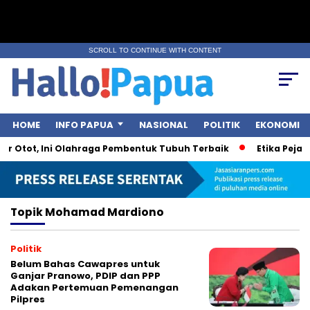
SCROLL TO CONTINUE WITH CONTENT
HOME
INFO PAPUA
NASIONAL
POLITIK
EKONOMI
r Otot, Ini Olahraga Pembentuk Tubuh Terbaik
Etika Pejaba
Topik
Mohamad Mardiono
Politik
Belum Bahas Cawapres untuk
Ganjar Pranowo, PDIP dan PPP
Adakan Pertemuan Pemenangan
Pilpres