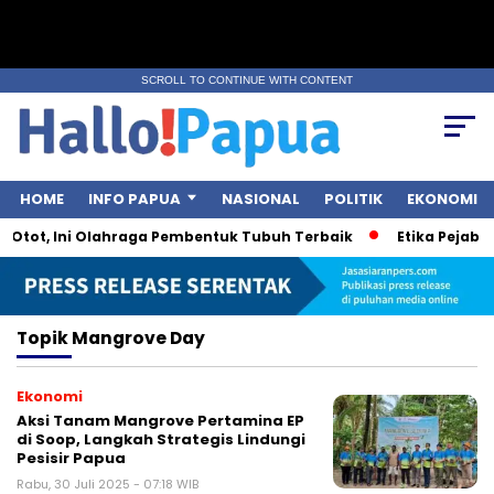
SCROLL TO CONTINUE WITH CONTENT
HOME
INFO PAPUA
NASIONAL
POLITIK
EKONOMI
 Otot, Ini Olahraga Pembentuk Tubuh Terbaik
Etika Pejabat 
Topik
Mangrove Day
Ekonomi
Aksi Tanam Mangrove Pertamina EP
di Soop, Langkah Strategis Lindungi
Pesisir Papua
Rabu, 30 Juli 2025 - 07:18 WIB