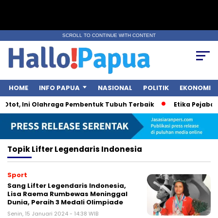
SCROLL TO CONTINUE WITH CONTENT
HOME
INFO PAPUA
NASIONAL
POLITIK
EKONOMI
Otot, Ini Olahraga Pembentuk Tubuh Terbaik
Etika Pejabat 
Topik
Lifter Legendaris Indonesia
Sport
Sang Lifter Legendaris Indonesia,
Lisa Raema Rumbewas Meninggal
Dunia, Peraih 3 Medali Olimpiade
Senin, 15 Januari 2024 - 14:38 WIB