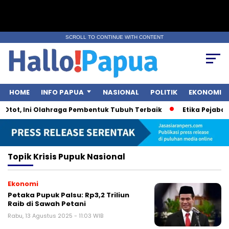
SCROLL TO CONTINUE WITH CONTENT
HOME
INFO PAPUA
NASIONAL
POLITIK
EKONOMI
Otot, Ini Olahraga Pembentuk Tubuh Terbaik
Etika Pejabat 
Topik
Krisis Pupuk Nasional
Ekonomi
Petaka Pupuk Palsu: Rp3,2 Triliun
Raib di Sawah Petani
Rabu, 13 Agustus 2025 - 11:03 WIB