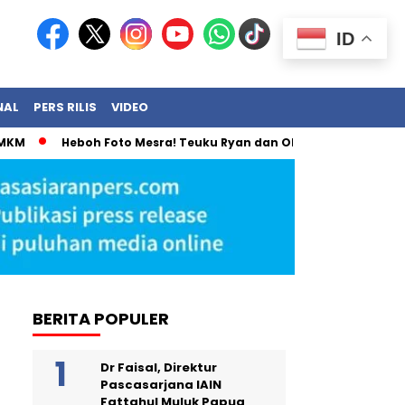
ID
NAL
PERS RILIS
VIDEO
M
Heboh Foto Mesra! Teuku Ryan dan Olla Ramlan Akhirnya 
BERITA POPULER
Dr Faisal, Direktur
Pascasarjana IAIN
Fattahul Muluk Papua