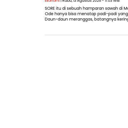
Ekonomi
| Rabu, 13 Agustus 2025 - 11:03 WIB
SORE itu di sebuah hamparan sawah di Mar
Ode hanya bisa menatap padi-padi yan
Daun-daun meranggas, batangnya kering