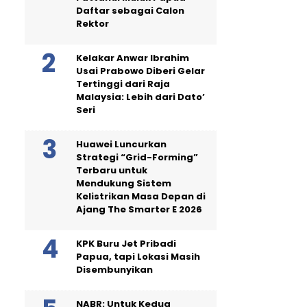
Daftar sebagai Calon
Rektor
Kelakar Anwar Ibrahim
Usai Prabowo Diberi Gelar
Tertinggi dari Raja
Malaysia: Lebih dari Dato’
Seri
Huawei Luncurkan
Strategi “Grid-Forming”
Terbaru untuk
Mendukung Sistem
Kelistrikan Masa Depan di
Ajang The Smarter E 2026
KPK Buru Jet Pribadi
Papua, tapi Lokasi Masih
Disembunyikan
NABR: Untuk Kedua