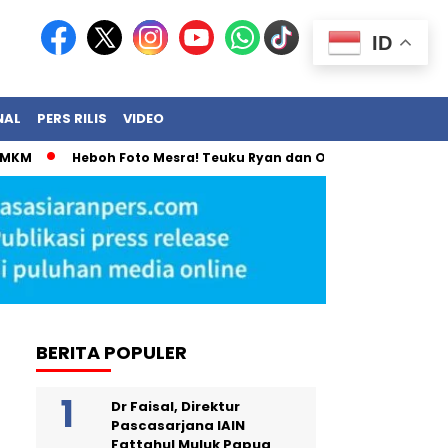
ID
NAL
PERS RILIS
VIDEO
MKM
Heboh Foto Mesra! Teuku Ryan dan Olla Ramlan Akhirnya
BERITA POPULER
Dr Faisal, Direktur
Pascasarjana IAIN
Fattahul Muluk Papua