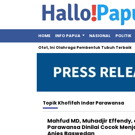
HOME
INFO PAPUA
NASIONAL
POLITIK
: Bukan Sekadar Otot, Ini Olahraga Pembentuk Tubuh Terbaik
Topik
Khofifah Indar Parawansa
Mahfud MD, Muhadjir Effendy, 
Parawansa Dinilai Cocok Menj
Anies Baswedan