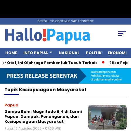
SCROLL TO CONTINUE WITH CONTENT
HOME
INFO PAPUA
NASIONAL
POLITIK
EKONOMI
ar Otot, Ini Olahraga Pembentuk Tubuh Terbaik
Etika Pejaba
Topik
Kesiapsiagaan Masyarakat
Papua
Gempa Bumi Magnitudo 6,4 di Sarmi
Papua: Dampak, Penanganan, dan
Kesiapsiagaan Masyarakat
Rabu, 13 Agustus 2025 - 07:38 WIB