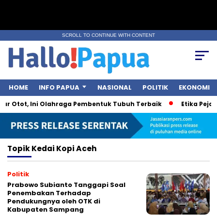
SCROLL TO CONTINUE WITH CONTENT
HOME
INFO PAPUA
NASIONAL
POLITIK
EKONOMI
ar Otot, Ini Olahraga Pembentuk Tubuh Terbaik
Etika Pejaba
Topik
Kedai Kopi Aceh
Politik
Prabowo Subianto Tanggapi Soal
Penembakan Terhadap
Pendukungnya oleh OTK di
Kabupaten Sampang