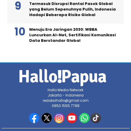
Termasuk Disrupsi Rantai Pasok Global
yang Belum Sepenuhnya Pulih, Indonesia
Hadapi Beberapa Risiko Global
Menuju Era Jaringan 2030: WBBA
Luncurkan AI-Net, Sertifikasi Komunikasi
Data Berstandar Global
Hallo Media Network
Jakarta - Indonesia
redaksihallo@gmail.com
0853 1555 7788