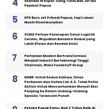
Skandal 19 Koper: Uang Tunai Beli Jet Eks
Pejabat Papua
KPK Buru Jet Pribadi Papua, tapi Lokasi
Masih Disembunyikan
XCMG Perluas Penerapan Solusi Logistik
Cerdas, Wujudkan Bandara Global yang
Lebih Efisien dan Rendah Emisi
Pertanian Modern Bertransformasi
Menjadi Industri Berteknologi Tinggi:
Chairman, Wens Foodstuff Group
NABR: Untuk Kedua Kalinya, Dinas
Perikanan dan Satwa Liar A.S. Tolak Petisi
Aktivis Untuk Mencantumkan Monyet Ekor
Panjang Ke Dalam Undang-Undang
Spesies Terancam Punah
Petaka Pupuk Palsu: Rp3,2 Triliun Raib di