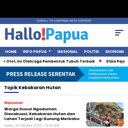
SCROLL TO CONTINUE WITH CONTENT
HOME
INFO PAPUA
NASIONAL
POLITIK
EKONOMI
r Otot, Ini Olahraga Pembentuk Tubuh Terbaik
Etika Pejaba
Topik
Kebakaran Hutan
Nasional
Warga Dusun Ngaduman
Dievakuasi, Kebakaran Hutan dan
Lahan Terjadi Lagi Gunung Merbabu
Sabtu, 28 Oktober 2023 - 19:35 WIB