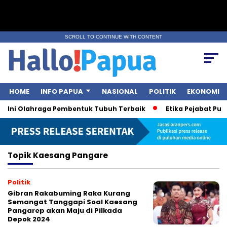
SCROLL TO CONTINUE WITH CONTENT
HOME
INFO PAPUA
NASIONAL
POLITIK
EKONOMI
, Ini Olahraga Pembentuk Tubuh Terbaik
Etika Pejabat Publ
Topik
Kaesang Pangare
Politik
Gibran Rakabuming Raka Kurang
Semangat Tanggapi Soal Kaesang
Pangarep akan Maju di Pilkada
Depok 2024