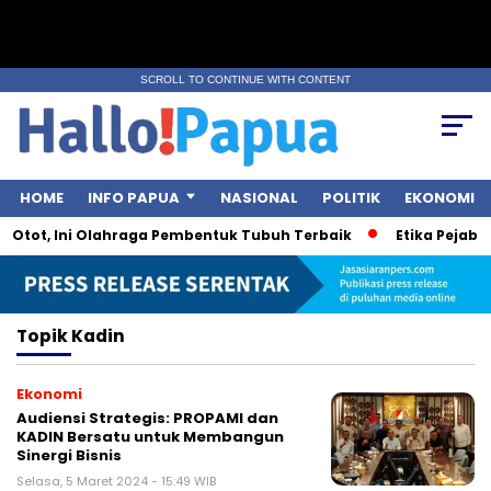
SCROLL TO CONTINUE WITH CONTENT
HOME
INFO PAPUA
NASIONAL
POLITIK
EKONOMI
 Otot, Ini Olahraga Pembentuk Tubuh Terbaik
Etika Pejabat 
Topik
Kadin
Ekonomi
Audiensi Strategis: PROPAMI dan
KADIN Bersatu untuk Membangun
Sinergi Bisnis
Selasa, 5 Maret 2024 - 15:49 WIB