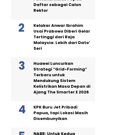
Daftar sebagai Calon
Rektor
Kelakar Anwar Ibrahim
Usai Prabowo Diberi Gelar
Tertinggi dari Raja
Malaysia: Lebih dari Dato’
Seri
Huawei Luncurkan
Strategi “Grid-Forming”
Terbaru untuk
Mendukung Sistem
Kelistrikan Masa Depan di
Ajang The Smarter E 2026
KPK Buru Jet Pribadi
Papua, tapi Lokasi Masih
Disembunyikan
NABR: Untuk Kedua