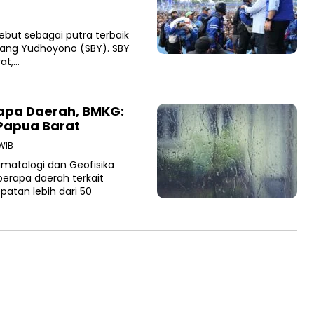
but sebagai putra terbaik
bang Yudhoyono (SBY). SBY
at,…
rapa Daerah, BMKG:
 Papua Barat
 WIB
matologi dan Geofisika
erapa daerah terkait
patan lebih dari 50