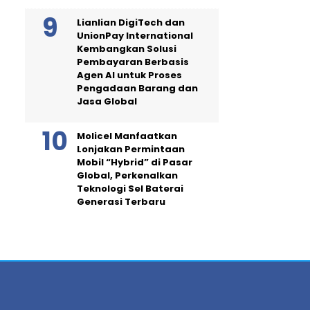
Lianlian DigiTech dan
UnionPay International
Kembangkan Solusi
Pembayaran Berbasis
Agen AI untuk Proses
Pengadaan Barang dan
Jasa Global
Molicel Manfaatkan
Lonjakan Permintaan
Mobil “Hybrid” di Pasar
Global, Perkenalkan
Teknologi Sel Baterai
Generasi Terbaru