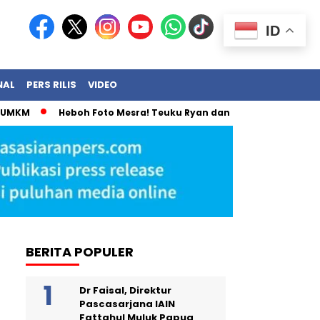
ID
NAL
PERS RILIS
VIDEO
MKM
Heboh Foto Mesra! Teuku Ryan dan Olla Ramlan Akhirny
BERITA POPULER
Dr Faisal, Direktur
Pascasarjana IAIN
Fattahul Muluk Papua