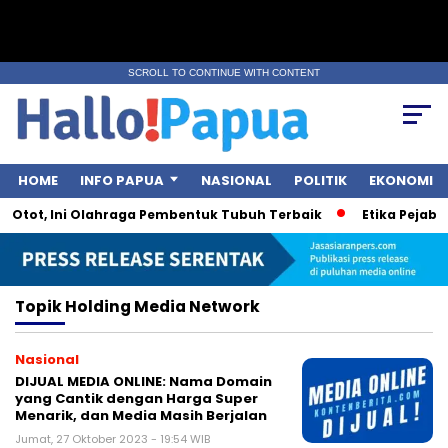
SCROLL TO CONTINUE WITH CONTENT
HOME
INFO PAPUA
NASIONAL
POLITIK
EKONOMI
 Otot, Ini Olahraga Pembentuk Tubuh Terbaik
Etika Pejabat
Topik
Holding Media Network
Nasional
DIJUAL MEDIA ONLINE: Nama Domain
yang Cantik dengan Harga Super
Menarik, dan Media Masih Berjalan
Jumat, 27 Oktober 2023 - 19:54 WIB