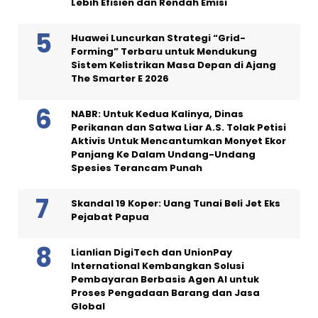
Lebih Efisien dan Rendah Emisi
Huawei Luncurkan Strategi “Grid-
Forming” Terbaru untuk Mendukung
Sistem Kelistrikan Masa Depan di Ajang
The Smarter E 2026
NABR: Untuk Kedua Kalinya, Dinas
Perikanan dan Satwa Liar A.S. Tolak Petisi
Aktivis Untuk Mencantumkan Monyet Ekor
Panjang Ke Dalam Undang-Undang
Spesies Terancam Punah
Skandal 19 Koper: Uang Tunai Beli Jet Eks
Pejabat Papua
Lianlian DigiTech dan UnionPay
International Kembangkan Solusi
Pembayaran Berbasis Agen AI untuk
Proses Pengadaan Barang dan Jasa
Global