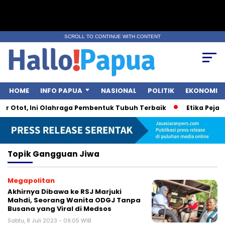
SCROLL TO CONTINUE WITH CONTENT
HOME
INFO PAPUA
NASIONAL
POLITIK
EKONOMI
r Otot, Ini Olahraga Pembentuk Tubuh Terbaik
Etika Pejaba
Topik
Gangguan Jiwa
Megapolitan
Akhirnya Dibawa ke RSJ Marjuki
Mahdi, Seorang Wanita ODGJ Tanpa
Busana yang Viral di Medsos
Sabtu, 8 Juli 2023 - 09:05 WIB