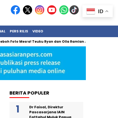
ID
NAL
PERS RILIS
VIDEO
h Foto Mesra! Teuku Ryan dan Olla Ramlan Akhirnya Angkat Bica
BERITA POPULER
Dr Faisal, Direktur
Pascasarjana IAIN
Fattahul Muluk Papua