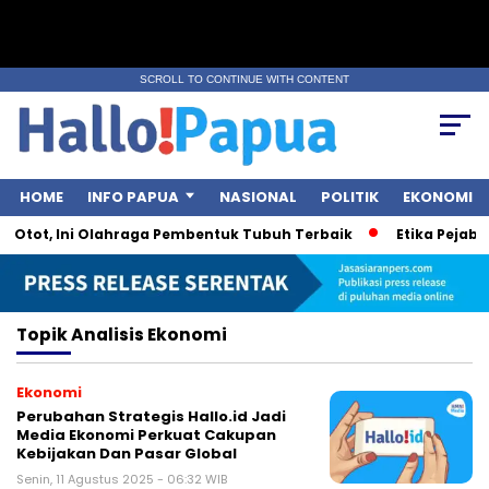
SCROLL TO CONTINUE WITH CONTENT
HOME
INFO PAPUA
NASIONAL
POLITIK
EKONOMI
 Otot, Ini Olahraga Pembentuk Tubuh Terbaik
Etika Pejabat
Topik
Analisis Ekonomi
Ekonomi
Perubahan Strategis Hallo.id Jadi
Media Ekonomi Perkuat Cakupan
Kebijakan Dan Pasar Global
Senin, 11 Agustus 2025 - 06:32 WIB