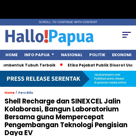
SCROLL TO CONTINUE WITH CONTENT
HOME
INFO PAPUA
NASIONAL
POLITIK
EKONOMI
mbentuk Tubuh Terbaik
Etika Pejabat Publik Disorot Usai Pol
/
Home
Pers Rilis
Shell Recharge dan SINEXCEL Jalin
Kolaborasi, Bangun Laboratorium
Bersama guna Mempercepat
Pengembangan Teknologi Pengisian
Daya EV