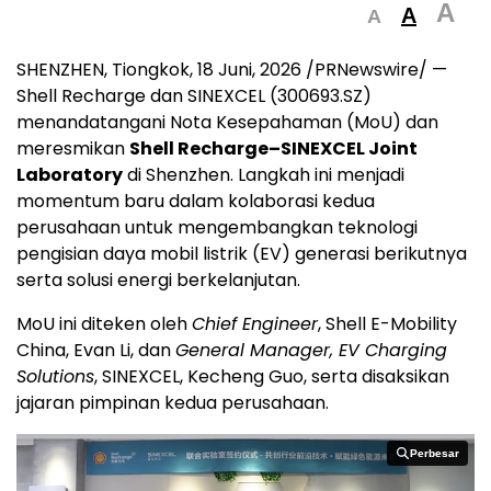
A
A
A
SHENZHEN, Tiongkok
,
18 Juni, 2026
/PRNewswire/ —
Shell Recharge dan SINEXCEL (300693.SZ)
menandatangani Nota Kesepahaman (MoU) dan
meresmikan
Shell Recharge–SINEXCEL Joint
Laboratory
di Shenzhen. Langkah ini menjadi
momentum baru dalam kolaborasi kedua
perusahaan untuk mengembangkan teknologi
pengisian daya mobil listrik (EV) generasi berikutnya
serta solusi energi berkelanjutan.
MoU ini diteken oleh
Chief Engineer
, Shell E-Mobility
China, Evan Li, dan
General Manager, EV Charging
Solutions
, SINEXCEL, Kecheng Guo, serta disaksikan
jajaran pimpinan kedua perusahaan.
Perbesar
Perbesar