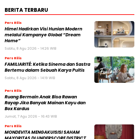
BERITA TERBARU
Pers Rilis
Himel Hadirkan Visi Hunian Modern
melalui Kampanye Global “Dream
Home”
Sabtu, 8 Agu 2026 - 14:26 WIB
Pers Rilis
FAMILIARITÉ: Ketika Sinema dan Sastra
Bertemu dalam Sebuah Karya Puitis
Sabtu, 8 Agu 2026 - 14:19 WIB
Pers Rilis
Ruang Bermain Anak Bisa Rawan
Rayap Jika Banyak Mainan Kayu dan
Box Kardus
Jumat, 7 Agu 2026 - 16:43 WIB
Pers Rilis
MONDEVITA MENGAKUISISI SAHAM
MAYORITAS DI UNDERSCORE DISTRICT,