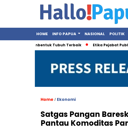
HOME
INFO PAPUA
NASIONAL
POLITIK
lahraga Pembentuk Tubuh Terbaik
Etika Pejabat Publik Disor
Home
Ekonomi
/
Satgas Pangan Baresk
Pantau Komoditas Pan