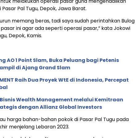
untuk melakukan operasi pasar guna mengendalikan
i Pasar Pal Tugu, Depok, Jawa Barat.
urun memang beras, tadi saya sudah perintahkan Bulog
pasar ini agar ada seperti operasi pasar,” kata Jokowi
ugu, Depok, Kamis.
g AO 1 Point Slam, Buka Peluang bagi Petenis
ampil di Ajang Grand Slam
ENT Raih Dua Proyek WtE di Indonesia, Percepat
bal
 Bisnis Wealth Management melalui Kemitraan
rategis dengan Allianz Global Investors
au harga bahan-bahan pokok di Pasar Pal Tugu pada
akhir menjelang Lebaran 2023.