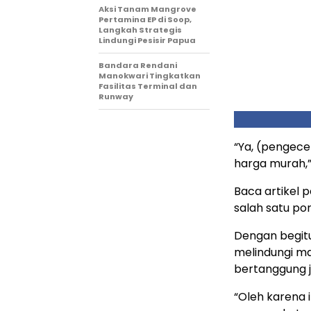
Aksi Tanam Mangrove
Pertamina EP di Soop,
Langkah Strategis
Lindungi Pesisir Papua
Bandara Rendani
Manokwari Tingkatkan
Fasilitas Terminal dan
Runway
“Ya, (pengece
harga murah,”
Baca artikel p
salah satu por
Dengan begitu
melindungi m
bertanggung 
“Oleh karena 