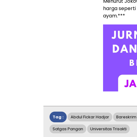
Menurut Joko
harga seperti
ayam.***
Tag :
Abdul Fickar Hadjar
Bareskrim 
Satgas Pangan
Universitas Trisakti