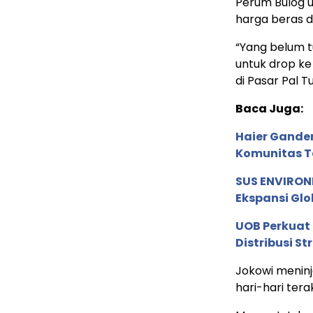
Perum Bulog 
harga beras d
“Yang belum t
untuk drop ke 
di Pasar Pal T
Baca Juga:
Haier Ganden
Komunitas T
SUS ENVIRONM
Ekspansi Glo
UOB Perkuat
Distribusi St
Jokowi meninj
hari-hari ter