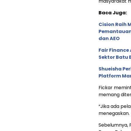
masyarakat me
Baca Juga:
Cision Raih
Pemantauan d
dan AEO
Fair Financ
Sektor Batu 
Shueisha Pe
Platform Ma
Fickar memint
memang dite
“Jika ada pel
menegaskan.
Sebelumnya, 