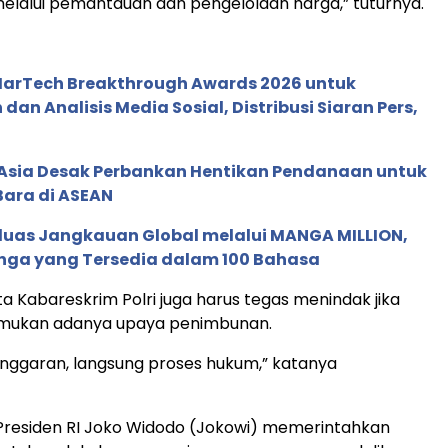
lalui pemantauan dan pengelolaan harga,” tuturnya.
 MarTech Breakthrough Awards 2026 untuk
an Analisis Media Sosial, Distribusi Siaran Pers,
e Asia Desak Perbankan Hentikan Pendanaan untuk
Bara di ASEAN
rluas Jangkauan Global melalui MANGA MILLION,
nga yang Tersedia dalam 100 Bahasa
a Kabareskrim Polri juga harus tegas menindak jika
mukan adanya upaya penimbunan.
anggaran, langsung proses hukum,” katanya
Presiden RI Joko Widodo (Jokowi) memerintahkan