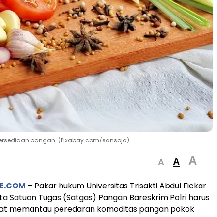
etersediaan pangan. (Pixabay.com/sansoja)
A
A
A
E.COM
– Pakar hukum Universitas Trisakti Abdul Fickar
a Satuan Tugas (Satgas) Pangan Bareskrim Polri harus
at memantau peredaran komoditas pangan pokok