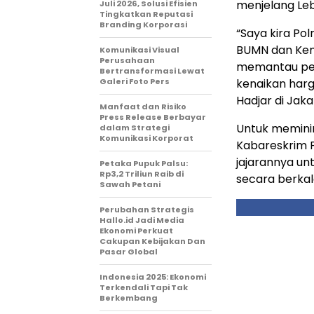
menjelang Leb
Juli 2026, Solusi Efisien
Tingkatkan Reputasi
Branding Korporasi
“Saya kira Po
BUMN dan Keme
Komunikasi Visual
Perusahaan
memantau per
Bertransformasi Lewat
Galeri Foto Pers
kenaikan harg
Hadjar di Jaka
Manfaat dan Risiko
Press Release Berbayar
Untuk memini
dalam Strategi
Komunikasi Korporat
Kabareskrim P
jajarannya u
Petaka Pupuk Palsu:
Rp3,2 Triliun Raib di
secara berkal
Sawah Petani
Perubahan Strategis
Hallo.id Jadi Media
Ekonomi Perkuat
Cakupan Kebijakan Dan
Pasar Global
Indonesia 2025: Ekonomi
Terkendali Tapi Tak
Berkembang