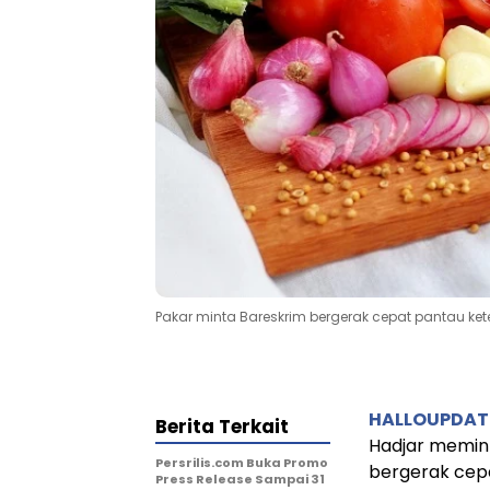
Pakar minta Bareskrim bergerak cepat pantau k
HALLOUPDAT
Berita Terkait
Hadjar memint
Persrilis.com Buka Promo
bergerak cep
Press Release Sampai 31