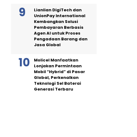
Lianlian DigiTech dan
UnionPay International
Kembangkan Solusi
Pembayaran Berbasis
Agen AI untuk Proses
Pengadaan Barang dan
Jasa Global
Molicel Manfaatkan
Lonjakan Permintaan
Mobil “Hybrid” di Pasar
Global, Perkenalkan
Teknologi Sel Baterai
Generasi Terbaru