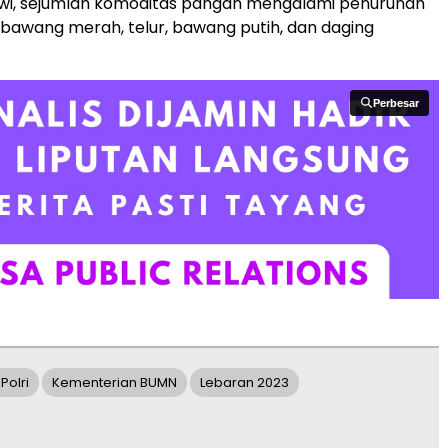
wi, sejumlah komoditas pangan mengalami penurunan
 bawang merah, telur, bawang putih, dan daging
Perbesar
Perbesar
Polri
Kementerian BUMN
Lebaran 2023