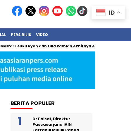
ID
NAL
PERS RILIS
VIDEO
Teuku Ryan dan Olla Ramlan Akhirnya Angkat Bicara
BRI Jam
BERITA POPULER
Dr Faisal, Direktur
Pascasarjana IAIN
Fattahul Muluk Papua