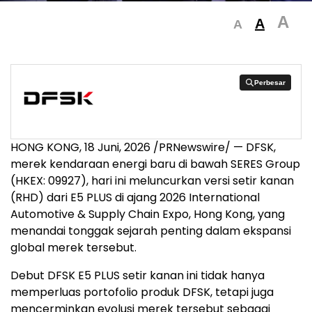
A
A
A
Perbesar
Perbesar
HONG KONG
,
18 Juni, 2026
/PRNewswire/ — DFSK,
merek kendaraan energi baru di bawah SERES Group
(HKEX: 09927), hari ini meluncurkan versi setir kanan
(RHD) dari E5 PLUS di ajang 2026 International
Automotive & Supply Chain Expo, Hong Kong, yang
menandai tonggak sejarah penting dalam ekspansi
global merek tersebut.
Debut DFSK E5 PLUS setir kanan ini tidak hanya
memperluas portofolio produk DFSK, tetapi juga
mencerminkan evolusi merek tersebut sebagai