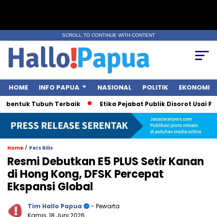
SCROLL TO CONTINUE WITH CONTENT
HOME
INFO PAPUA
NASIONAL
POLITIK
EKONOMI
tuk Tubuh Terbaik
Etika Pejabat Publik Disorot Usai Polemik
/
Home
Pers Rilis
Resmi Debutkan E5 PLUS Setir Kanan
di Hong Kong, DFSK Percepat
Ekspansi Global
Tim Hallo Papua
- Pewarta
Kamis, 18 Juni 2026