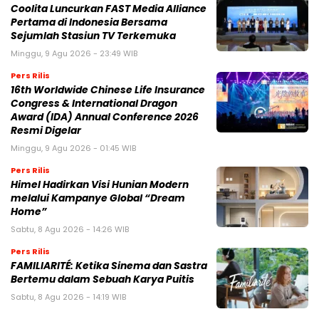
Coolita Luncurkan FAST Media Alliance
Pertama di Indonesia Bersama
Sejumlah Stasiun TV Terkemuka
Minggu, 9 Agu 2026 - 23:49 WIB
Pers Rilis
16th Worldwide Chinese Life Insurance
Congress & International Dragon
Award (IDA) Annual Conference 2026
Resmi Digelar
Minggu, 9 Agu 2026 - 01:45 WIB
Pers Rilis
Himel Hadirkan Visi Hunian Modern
melalui Kampanye Global “Dream
Home”
Sabtu, 8 Agu 2026 - 14:26 WIB
Pers Rilis
FAMILIARITÉ: Ketika Sinema dan Sastra
Bertemu dalam Sebuah Karya Puitis
Sabtu, 8 Agu 2026 - 14:19 WIB