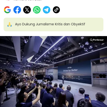
Ayo Dukung Jurnalisme Kritis dan Obyektif
Perbesar
Perbesar