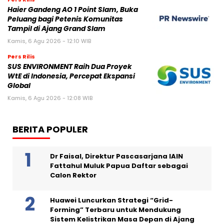
Haier Gandeng AO 1 Point Slam, Buka
Peluang bagi Petenis Komunitas
Tampil di Ajang Grand Slam
Kamis, 6 Agu 2026 - 12:10 WIB
Pers Rilis
SUS ENVIRONMENT Raih Dua Proyek
WtE di Indonesia, Percepat Ekspansi
Global
Kamis, 6 Agu 2026 - 12:08 WIB
BERITA POPULER
Dr Faisal, Direktur Pascasarjana IAIN
Fattahul Muluk Papua Daftar sebagai
Calon Rektor
Huawei Luncurkan Strategi “Grid-
Forming” Terbaru untuk Mendukung
Sistem Kelistrikan Masa Depan di Ajang