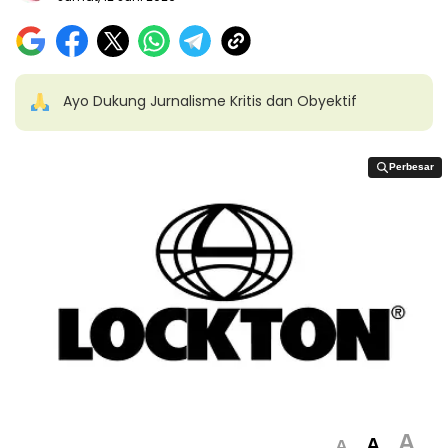
Ayo Dukung Jurnalisme Kritis dan Obyektif
Perbesar
Perbesar
A
A
A