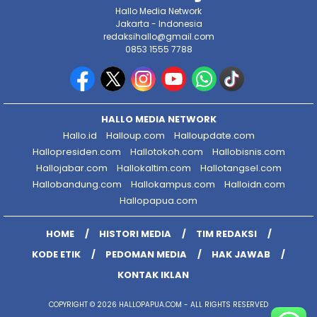
Hallo Media Network
Jakarta - Indonesia
redaksihallo@gmail.com
0853 1555 7788
HALLO MEDIA NETWORK
Hallo.id
Halloup.com
Halloupdate.com
Hallopresiden.com
Hallotokoh.com
Hallobisnis.com
Hallojabar.com
Hallokaltim.com
Hallotangsel.com
Hallobandung.com
Hallokampus.com
Halloidn.com
Hallopapua.com
HOME
HISTORI MEDIA
TIM REDAKSI
KODE ETIK
PEDOMAN MEDIA
HAK JAWAB
KONTAK IKLAN
COPYRIGHT © 2026 HALLOPAPUA.COM - ALL RIGHTS RESERVED