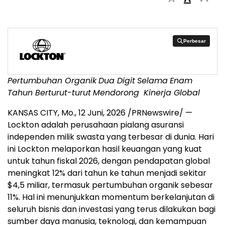
Perbesar
Perbesar
Pertumbuhan Organik
Dua Digit
Selama
Enam
Tahun Berturut-turut
Mendorong
Kinerja Global
KANSAS CITY, Mo.
,
12 Juni, 2026
/PRNewswire/ —
Lockton adalah perusahaan pialang asuransi
independen milik swasta yang terbesar di dunia. Hari
ini Lockton melaporkan hasil keuangan yang kuat
untuk tahun fiskal 2026, dengan pendapatan global
meningkat 12% dari tahun ke tahun menjadi sekitar
$4,5 miliar, termasuk pertumbuhan organik sebesar
11%. Hal ini menunjukkan momentum berkelanjutan di
seluruh bisnis dan investasi yang terus dilakukan bagi
sumber daya manusia, teknologi, dan kemampuan