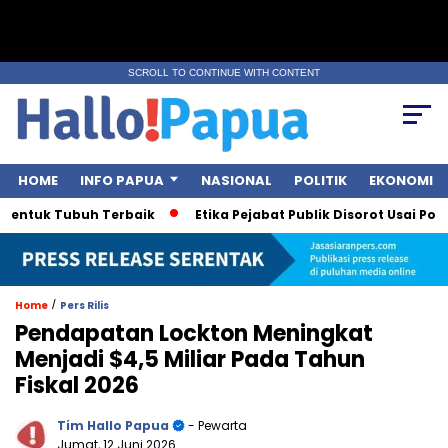
SCROLL TO CONTINUE WITH CONTENT
HOME
INFO PAPUA
NASIONAL
POLITIK
EKONOMI
tuk Tubuh Terbaik
Etika Pejabat Publik Disorot Usai Polemik
/
Home
Pers Rilis
Pendapatan Lockton Meningkat
Menjadi $4,5 Miliar Pada Tahun
Fiskal 2026
Tim Hallo Papua
- Pewarta
Jumat, 12 Juni 2026