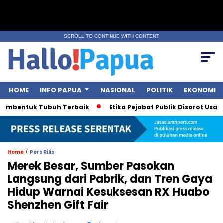
SCROLL TO CONTINUE WITH CONTENT
HOME
INFO PAPUA
NASIONAL
POLITIK
EKONOMI
embentuk Tubuh Terbaik
Etika Pejabat Publik Disorot Usai Po
/
Home
Pers Rilis
Merek Besar, Sumber Pasokan
Langsung dari Pabrik, dan Tren Gaya
Hidup Warnai Kesuksesan RX Huabo
Shenzhen Gift Fair