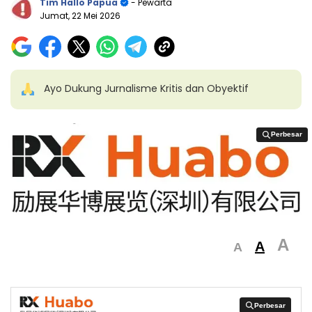
Tim Hallo Papua
- Pewarta
Jumat, 22 Mei 2026
Ayo Dukung Jurnalisme Kritis dan Obyektif
Perbesar
Perbesar
A
A
A
Perbesar
Perbesar