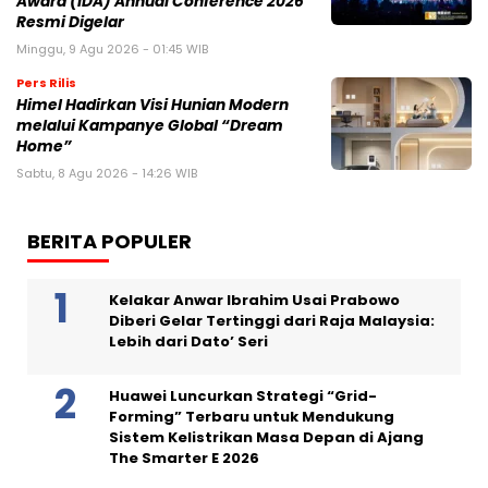
Award (IDA) Annual Conference 2026
Resmi Digelar
Minggu, 9 Agu 2026 - 01:45 WIB
Pers Rilis
Himel Hadirkan Visi Hunian Modern
melalui Kampanye Global “Dream
Home”
Sabtu, 8 Agu 2026 - 14:26 WIB
BERITA POPULER
Kelakar Anwar Ibrahim Usai Prabowo
Diberi Gelar Tertinggi dari Raja Malaysia:
Lebih dari Dato’ Seri
Huawei Luncurkan Strategi “Grid-
Forming” Terbaru untuk Mendukung
Sistem Kelistrikan Masa Depan di Ajang
The Smarter E 2026