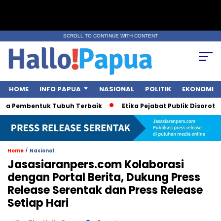
SCROLL TO CONTINUE WITH CONTENT
HOME
INFO PAPUA
NASIONAL
POLITIK
EKONOMI
ga Pembentuk Tubuh Terbaik
Etika Pejabat Publik Disorot Usa
/
Home
Nasional
Jasasiaranpers.com Kolaborasi
dengan Portal Berita, Dukung Press
Release Serentak dan Press Release
Setiap Hari