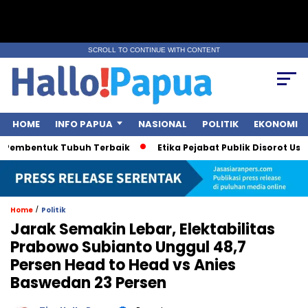
SCROLL TO CONTINUE WITH CONTENT
HOME
INFO PAPUA
NASIONAL
POLITIK
EKONOMI
embentuk Tubuh Terbaik
Etika Pejabat Publik Disorot Usai Po
/
Home
Politik
Jarak Semakin Lebar, Elektabilitas
Prabowo Subianto Unggul 48,7
Persen Head to Head vs Anies
Baswedan 23 Persen