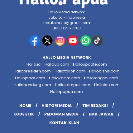
Hallo Media Network
Jakarta - Indonesia
redaksihallo@gmail.com
0853 1555 7788
HALLO MEDIA NETWORK
Hallo.id
Halloup.com
Halloupdate.com
Hallopresiden.com
Hallotokoh.com
Hallobisnis.com
Hallojabar.com
Hallokaltim.com
Hallotangsel.com
Hallobandung.com
Hallokampus.com
Halloidn.com
Hallopapua.com
HOME
HISTORI MEDIA
TIM REDAKSI
KODE ETIK
PEDOMAN MEDIA
HAK JAWAB
KONTAK IKLAN