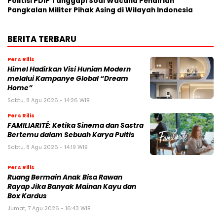
Politisi PDIP Tanggapi Soal Wacana Pendirian
Pangkalan Militer Pihak Asing di Wilayah Indonesia
BERITA TERBARU
Pers Rilis
Himel Hadirkan Visi Hunian Modern
melalui Kampanye Global “Dream
Home”
Sabtu, 8 Agu 2026 - 14:26 WIB
Pers Rilis
FAMILIARITÉ: Ketika Sinema dan Sastra
Bertemu dalam Sebuah Karya Puitis
Sabtu, 8 Agu 2026 - 14:19 WIB
Pers Rilis
Ruang Bermain Anak Bisa Rawan
Rayap Jika Banyak Mainan Kayu dan
Box Kardus
Jumat, 7 Agu 2026 - 16:43 WIB