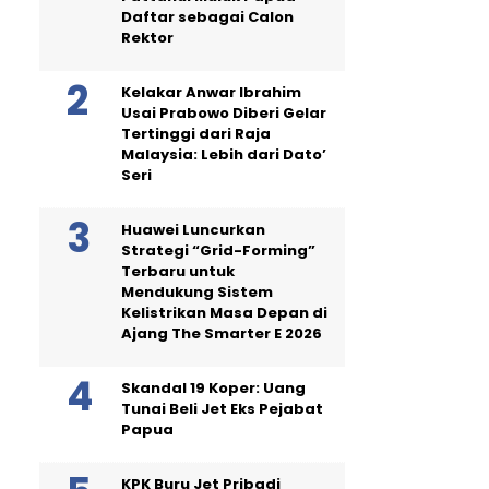
Daftar sebagai Calon
Rektor
Kelakar Anwar Ibrahim
Usai Prabowo Diberi Gelar
Tertinggi dari Raja
Malaysia: Lebih dari Dato’
Seri
Huawei Luncurkan
Strategi “Grid-Forming”
Terbaru untuk
Mendukung Sistem
Kelistrikan Masa Depan di
Ajang The Smarter E 2026
Skandal 19 Koper: Uang
Tunai Beli Jet Eks Pejabat
Papua
KPK Buru Jet Pribadi