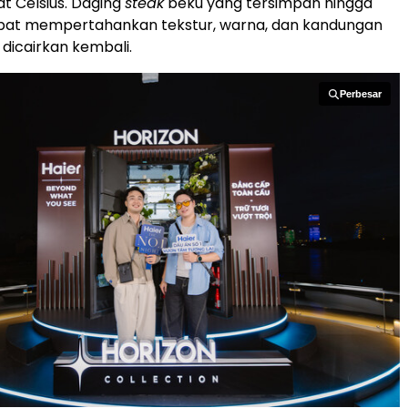
at Celsius. Daging
steak
beku yang tersimpan hingga
apat mempertahankan tekstur, warna, dan kandungan
h dicairkan kembali.
Perbesar
Perbesar