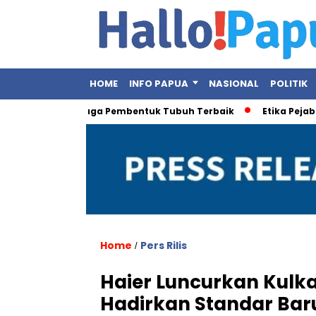
HOME
INFO PAPUA
NASIONAL
POLITIK
 Ini Olahraga Pembentuk Tubuh Terbaik
Etika Pejabat Publik
Home
Pers Rilis
/
Haier Luncurkan Kulkas
Hadirkan Standar Ba