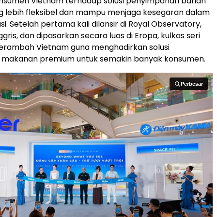
nsumen Vietnam terhadap solusi penyimpanan bahan
 lebih fleksibel dan mampu menjaga kesegaran dalam
si. Setelah pertama kali dilansir di Royal Observatory,
gris, dan dipasarkan secara luas di Eropa, kulkas seri
merambah Vietnam guna menghadirkan solusi
makanan premium untuk semakin banyak konsumen.
Perbesar
Perbesar