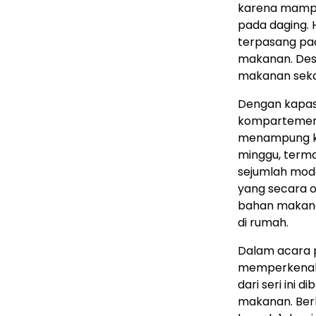
karena mampu
pada daging. 
terpasang pad
makanan. Des
makanan sekal
Dengan kapasit
kompartemen b
menampung ke
minggu, termas
sejumlah mode
yang secara o
bahan makan
di rumah.
Dalam acara p
memperkenalk
dari seri ini 
makanan. Berka