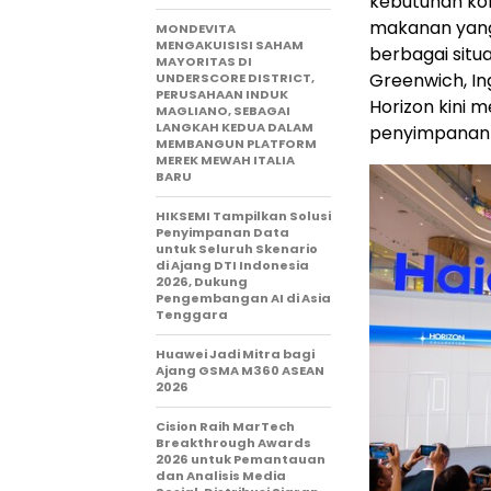
kebutuhan ko
makanan yang
MONDEVITA
MENGAKUISISI SAHAM
berbagai situa
MAYORITAS DI
Greenwich, Ing
UNDERSCORE DISTRICT,
PERUSAHAAN INDUK
Horizon kini 
MAGLIANO, SEBAGAI
LANGKAH KEDUA DALAM
penyimpanan 
MEMBANGUN PLATFORM
MEREK MEWAH ITALIA
BARU
HIKSEMI Tampilkan Solusi
Penyimpanan Data
untuk Seluruh Skenario
di Ajang DTI Indonesia
2026, Dukung
Pengembangan AI di Asia
Tenggara
Huawei Jadi Mitra bagi
Ajang GSMA M360 ASEAN
2026
Cision Raih MarTech
Breakthrough Awards
2026 untuk Pemantauan
dan Analisis Media