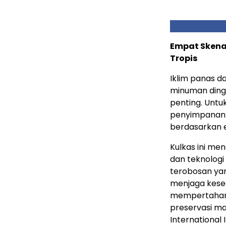
Empat Skena
Tropis
Iklim panas 
minuman ding
penting. Untuk
penyimpanan 
berdasarkan 
Kulkas ini me
dan teknolog
terobosan yan
menjaga keseg
mempertahanka
preservasi ma
International 