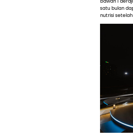
bawah 1 deraj
satu bulan d
nutrisi setela