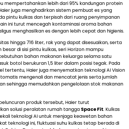
 mempertahankan lebih dari 95% kandungan protein
Haier juga menghadirkan sistem pembuat es yang
a pintu kulkas dan terpisah dari ruang penyimpanan
ain ini turut mencegah kontaminasi aroma bahan
igus menghasilkan es dengan lebih cepat dan higienis.
as hingga 716 liter, rak yang dapat disesuaikan, serta
esar di sisi pintu kulkas, seri Horizon mampu
butuhan bahan makanan keluarga selama satu
uk botol berukuran 1,5 liter dalam posisi tegak. Pada
l tertentu, Haier juga menyematkan teknologi AI Vision
tomatis mengenali dan mencatat jenis serta jumlah
an sehingga memudahkan pengelolaan stok makanan
eluncuran produk tersebut, Haier turut
an solusi peralatan rumah tangga
Space Fit
. Kulkas
dibekali teknologi AI untuk menjaga keawetan bahan
t teknologi ini, fluktuasi suhu kulkas tetap berada di