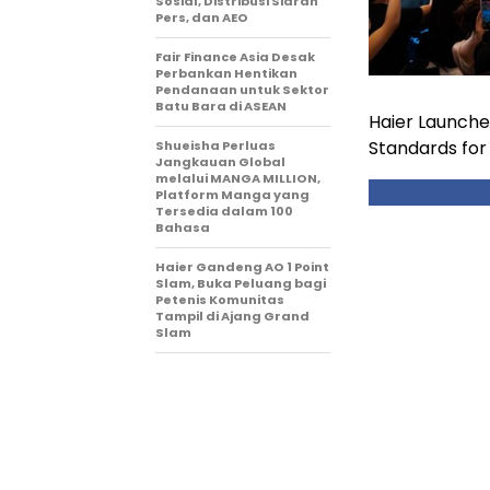
Sosial, Distribusi Siaran
Pers, dan AEO
Fair Finance Asia Desak
Perbankan Hentikan
Pendanaan untuk Sektor
Batu Bara di ASEAN
Haier Launche
Standards for
Shueisha Perluas
Jangkauan Global
melalui MANGA MILLION,
Platform Manga yang
Tersedia dalam 100
Bahasa
Haier Gandeng AO 1 Point
Slam, Buka Peluang bagi
Petenis Komunitas
Tampil di Ajang Grand
Slam