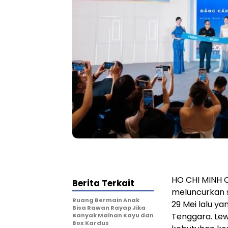
HO CHI MINH C
Berita Terkait
meluncurkan s
Ruang Bermain Anak
29 Mei lalu y
Bisa Rawan Rayap Jika
Tenggara. Lew
Banyak Mainan Kayu dan
Box Kardus