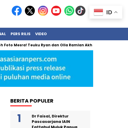
ID
NAL
PERS RILIS
VIDEO
esra! Teuku Ryan dan Olla Ramlan Akhirnya Angkat Bicara
B
BERITA POPULER
Dr Faisal, Direktur
Pascasarjana IAIN
Fattahul Muluk Papua