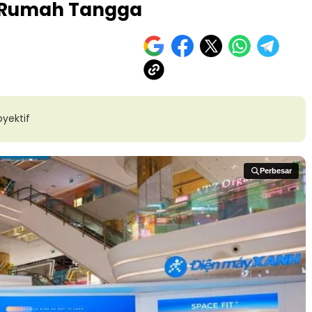
n Rumah Tangga
yektif
Perbesar
Perbesar