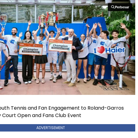
Perbesar
Perbesar
Youth Tennis and Fan Engagement to Roland-Garros
y Court Open and Fans Club Event
ADVERTISEMENT