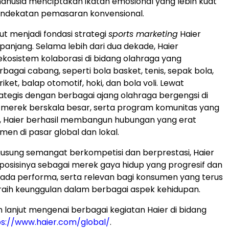
anusia menciptakan ikatan emosional yang lebih kuat
ndekatan pemasaran konvensional.
but menjadi fondasi strategi
sports marketing
Haier
panjang. Selama lebih dari dua dekade, Haier
osistem kolaborasi di bidang olahraga yang
agai cabang, seperti bola basket, tenis, sepak bola,
riket, balap otomotif, hoki, dan bola voli. Lewat
ategis dengan berbagai ajang olahraga bergengsi di
si merek berskala besar, serta program komunitas yang
, Haier berhasil membangun hubungan yang erat
en di pasar global dan lokal.
sung semangat berkompetisi dan berprestasi, Haier
sisinya sebagai merek gaya hidup yang progresif dan
pada performa, serta relevan bagi konsumen yang terus
aih keunggulan dalam berbagai aspek kehidupan.
h lanjut mengenai berbagai kegiatan Haier di bidang
ps://www.haier.com/global/
.