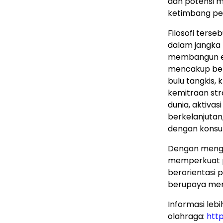
dan potensi m
ketimbang pe
Filosofi terse
dalam jangka 
membangun ek
mencakup berb
bulu tangkis, k
kemitraan str
dunia, aktiva
berkelanjutan
dengan konsum
Dengan mengu
memperkuat po
berorientasi 
berupaya mer
Informasi lebi
olahraga:
htt