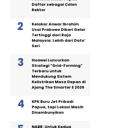
Daftar sebagai Calon
Rektor
Kelakar Anwar Ibrahim
Usai Prabowo Diberi Gelar
Tertinggi dari Raja
Malaysia: Lebih dari Dato’
Seri
Huawei Luncurkan
Strategi “Grid-Forming”
Terbaru untuk
Mendukung Sistem
Kelistrikan Masa Depan di
Ajang The Smarter E 2026
KPK Buru Jet Pribadi
Papua, tapi Lokasi Masih
Disembunyikan
NABR: Untuk Kedua