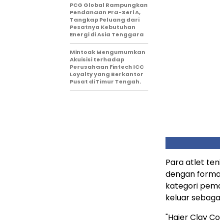
PCG Global Rampungkan
Pendanaan Pra-Seri A,
Tangkap Peluang dari
Pesatnya Kebutuhan
Energi di Asia Tenggara
Mintoak Mengumumkan
Akuisisi terhadap
Perusahaan Fintech ICC
Loyalty yang Berkantor
Pusat di Timur Tengah.
Para atlet te
dengan format
kategori pemai
keluar sebagai
"Haier Clay 