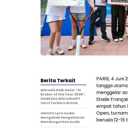
PARIS, 4 Juni
Berita Terkait
tangga utama 
Mitrade Raih Gelar “AI
menggelar acar
Broker of the Year 2026”,
Stade Françai
Hadirkan MitradeGPT
Versi Terbaru di Asia
empat tahun b
Open, turname
UNISOC Lyric Audio:
Mengubah Pengalaman
berusia 12-15 
Mendengarkan Audio