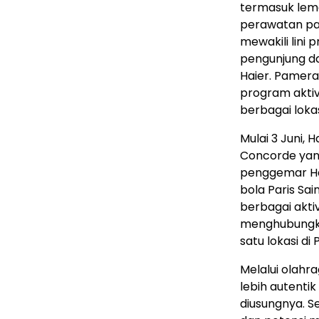
termasuk lema
perawatan pa
mewakili lini
pengunjung d
Haier. Pamera
program aktiv
berbagai loka
Mulai 3 Juni, 
Concorde yan
penggemar Hai
bola Paris Sa
berbagai akti
menghubungka
satu lokasi di P
Melalui olahr
lebih autenti
diusungnya. Se