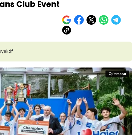
ans Club Event
yektif
Perbesar
Perbesar