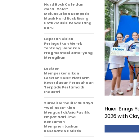
Hard Rock Cafe dan
Coca-Cola®
Meluncurkan Kompetisi
Musik Hard Rock Rising
untuk Musisi Pendatang
Baru
Laporan Cision
Peringatkan Merek
tentang ‘Jebakan
Fragmentasi Data’ yang
Merugikan
Lockton
Memperkenalkan
Lockton SAGE: Platform
Kecerdasan Perusahaan
Terpadu Pertama di
Industri
Survei Herbalife: Budaya
“Wellness” Kian
Haier Brings 
Menguat di Asia Pasifik,
2026 with Cla
Empat dari Lima
Konsumen
Memprioritaskan
Kesehatan Holistik