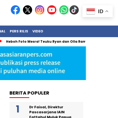
ID
NAL
PERS RILIS
VIDEO
 Foto Mesra! Teuku Ryan dan Olla Ramlan Akhirnya Angkat Bicar
BERITA POPULER
Dr Faisal, Direktur
Pascasarjana IAIN
Fattahul Muluk Papua