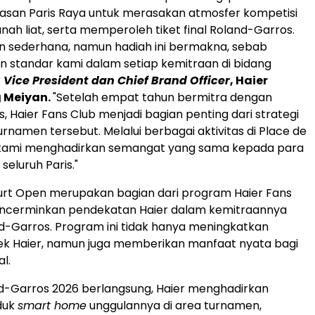
wasan Paris Raya untuk merasakan atmosfer kompetisi
nah liat, serta memperoleh tiket final Roland-Garros.
n sederhana, namun hadiah ini bermakna, sebab
 standar kami dalam setiap kemitraan di bidang
r
Vice President dan Chief Brand Officer
, Haier
 Meiyan.
"Setelah empat tahun bermitra dengan
, Haier Fans Club menjadi bagian penting dari strategi
rnamen tersebut. Melalui berbagai aktivitas di Place de
 kami menghadirkan semangat yang sama kepada para
eluruh Paris."
urt Open merupakan bagian dari program Haier Fans
ncerminkan pendekatan Haier dalam kemitraannya
-Garros. Program ini tidak hanya meningkatkan
erek Haier, namun juga memberikan manfaat nyata bagi
l.
d-Garros 2026 berlangsung, Haier menghadirkan
duk
smart home
unggulannya di area turnamen,