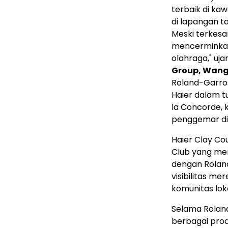
terbaik di ka
di lapangan ta
Meski terkesa
mencerminkan
olahraga," uja
Group, Wang
Roland-Garros
Haier dalam tu
la Concorde,
penggemar di s
Haier Clay Co
Club yang me
dengan Roland
visibilitas m
komunitas loka
Selama Rolan
berbagai pro