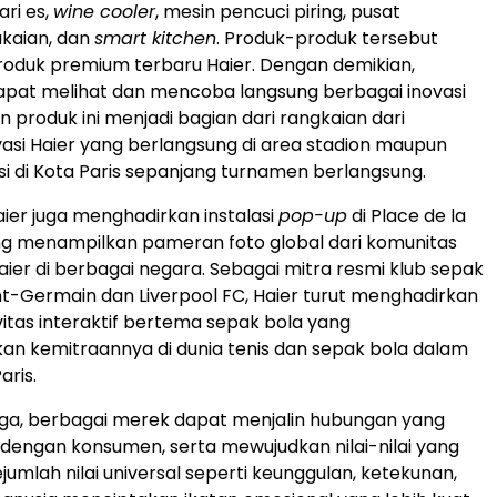
ri es,
wine cooler
, mesin pencuci piring, pusat
kaian, dan
smart kitchen
. Produk-produk tersebut
 produk premium terbaru Haier. Dengan demikian,
apat melihat dan mencoba langsung berbagai inovasi
n produk ini menjadi bagian dari rangkaian dari
asi Haier yang berlangsung di area stadion maupun
si di Kota Paris sepanjang turnamen berlangsung.
Haier juga menghadirkan instalasi
pop-up
di Place de la
g menampilkan pameran foto global dari komunitas
er di berbagai negara. Sebagai mitra resmi klub sepak
int-Germain dan Liverpool FC, Haier turut menghadirkan
vitas interaktif bertema sepak bola yang
n kemitraannya di dunia tenis dan sepak bola dalam
aris.
aga, berbagai merek dapat menjalin hubungan yang
k dengan konsumen, serta mewujudkan nilai-nilai yang
jumlah nilai universal seperti keunggulan, ketekunan,