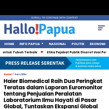
SCROLL TO CONTINUE WITH CONTENT
HOME
INFO PAPUA
NASIONAL
POLITIK
EKONOMI
uk Tubuh Terbaik
Etika Pejabat Publik Disorot Usai Polemik S
/
Home
Pers Rilis
Haier Biomedical Raih Dua Peringkat
Teratas dalam Laporan Euromonitor
tentang Penjualan Peralatan
Laboratorium Ilmu Hayati di Pasar
Global, Tuntaskan Ekspansi Global