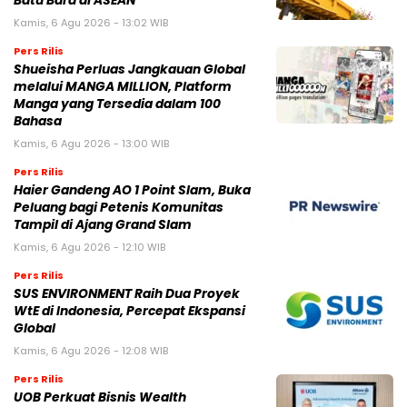
Batu Bara di ASEAN
Kamis, 6 Agu 2026 - 13:02 WIB
Pers Rilis
Shueisha Perluas Jangkauan Global
melalui MANGA MILLION, Platform
Manga yang Tersedia dalam 100
Bahasa
Kamis, 6 Agu 2026 - 13:00 WIB
Pers Rilis
Haier Gandeng AO 1 Point Slam, Buka
Peluang bagi Petenis Komunitas
Tampil di Ajang Grand Slam
Kamis, 6 Agu 2026 - 12:10 WIB
Pers Rilis
SUS ENVIRONMENT Raih Dua Proyek
WtE di Indonesia, Percepat Ekspansi
Global
Kamis, 6 Agu 2026 - 12:08 WIB
Pers Rilis
UOB Perkuat Bisnis Wealth