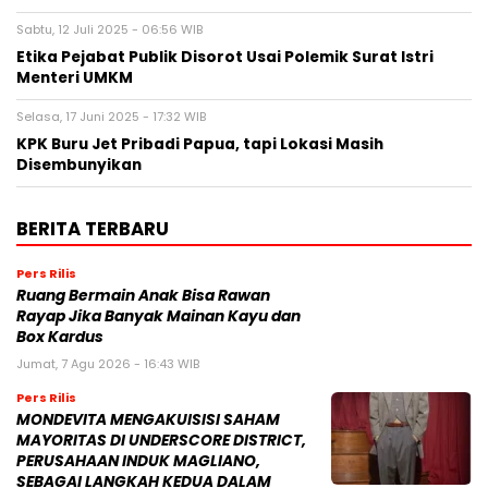
Sabtu, 12 Juli 2025 - 06:56 WIB
Etika Pejabat Publik Disorot Usai Polemik Surat Istri
Menteri UMKM
Selasa, 17 Juni 2025 - 17:32 WIB
KPK Buru Jet Pribadi Papua, tapi Lokasi Masih
Disembunyikan
BERITA TERBARU
Pers Rilis
Ruang Bermain Anak Bisa Rawan
Rayap Jika Banyak Mainan Kayu dan
Box Kardus
Jumat, 7 Agu 2026 - 16:43 WIB
Pers Rilis
MONDEVITA MENGAKUISISI SAHAM
MAYORITAS DI UNDERSCORE DISTRICT,
PERUSAHAAN INDUK MAGLIANO,
SEBAGAI LANGKAH KEDUA DALAM