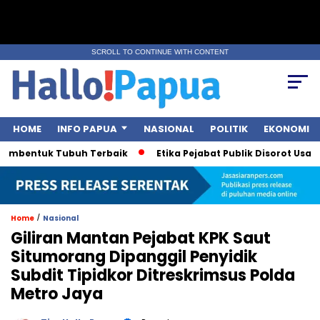
SCROLL TO CONTINUE WITH CONTENT
HOME
INFO PAPUA
NASIONAL
POLITIK
EKONOMI
mbentuk Tubuh Terbaik
Etika Pejabat Publik Disorot Usai Pol
/
Home
Nasional
Giliran Mantan Pejabat KPK Saut
Situmorang Dipanggil Penyidik
Subdit Tipidkor Ditreskrimsus Polda
Metro Jaya