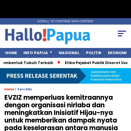
SCROLL TO CONTINUE WITH CONTENT
HOME
INFO PAPUA
NASIONAL
POLITIK
EKONOMI
mbentuk Tubuh Terbaik
Etika Pejabat Publik Disorot Usai Pol
/
Home
Pers Rilis
EVZIZ memperluas kemitraannya
dengan organisasi nirlaba dan
meningkatkan Inisiatif Hijau-nya
untuk memberikan dampak nyata
pada keselarasan antara manusia