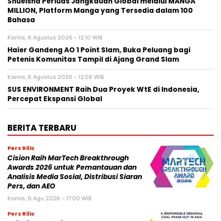
Shueisha Perluas Jangkauan Global melalui MANGA
MILLION, Platform Manga yang Tersedia dalam 100
Bahasa
Kamis, 6 Agustus 2026 - 12:10 WIB
Haier Gandeng AO 1 Point Slam, Buka Peluang bagi
Petenis Komunitas Tampil di Ajang Grand Slam
Kamis, 6 Agustus 2026 - 12:08 WIB
SUS ENVIRONMENT Raih Dua Proyek WtE di Indonesia,
Percepat Ekspansi Global
BERITA TERBARU
Pers Rilis
Cision Raih MarTech Breakthrough
Awards 2026 untuk Pemantauan dan
Analisis Media Sosial, Distribusi Siaran
Pers, dan AEO
Kamis, 6 Agu 2026 - 17:00 WIB
Pers Rilis