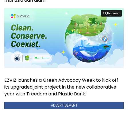
manusia dan alam.
Perbesar
Perbesar
EZVIZ launches a Green Advocacy Week to kick off
its upgraded joint project in the new collaborative
year with Treedom and Plastic Bank.
ADVERTISEMENT