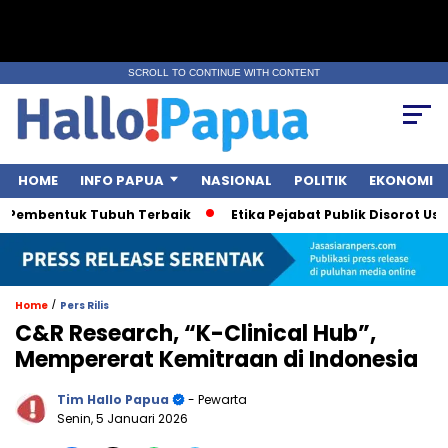
SCROLL TO CONTINUE WITH CONTENT
HOME
INFO PAPUA
NASIONAL
POLITIK
EKONOMI
Pembentuk Tubuh Terbaik
Etika Pejabat Publik Disorot Usai P
/
Home
Pers Rilis
C&R Research, “K-Clinical Hub”,
Mempererat Kemitraan di Indonesia
Tim Hallo Papua
- Pewarta
Senin, 5 Januari 2026