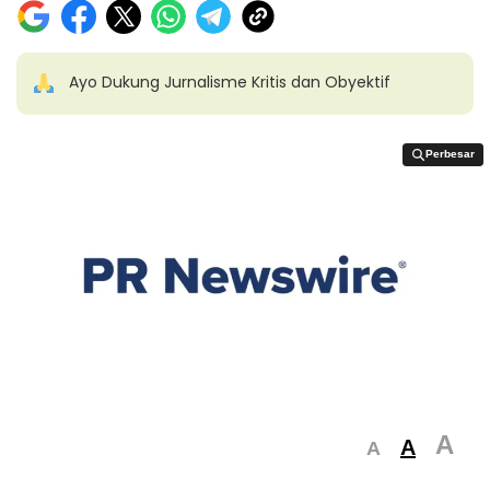
Ayo Dukung Jurnalisme Kritis dan Obyektif
Perbesar
Perbesar
A
A
A