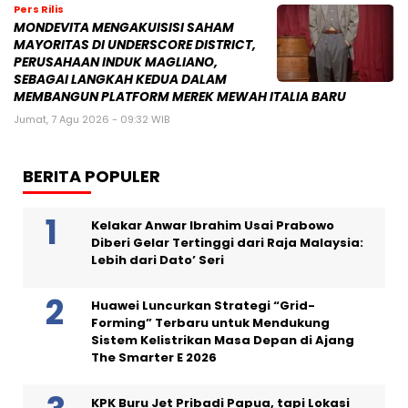
Pers Rilis
MONDEVITA MENGAKUISISI SAHAM
MAYORITAS DI UNDERSCORE DISTRICT,
PERUSAHAAN INDUK MAGLIANO,
SEBAGAI LANGKAH KEDUA DALAM
MEMBANGUN PLATFORM MEREK MEWAH ITALIA BARU
Jumat, 7 Agu 2026 - 09:32 WIB
BERITA POPULER
Kelakar Anwar Ibrahim Usai Prabowo
Diberi Gelar Tertinggi dari Raja Malaysia:
Lebih dari Dato’ Seri
Huawei Luncurkan Strategi “Grid-
Forming” Terbaru untuk Mendukung
Sistem Kelistrikan Masa Depan di Ajang
The Smarter E 2026
KPK Buru Jet Pribadi Papua, tapi Lokasi