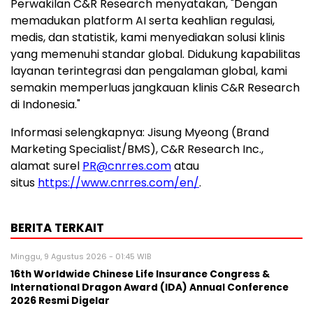
Perwakilan C&R Research menyatakan, "Dengan
memadukan platform AI serta keahlian regulasi,
medis, dan statistik, kami menyediakan solusi klinis
yang memenuhi standar global. Didukung kapabilitas
layanan terintegrasi dan pengalaman global, kami
semakin memperluas jangkauan klinis C&R Research
di Indonesia
."
Informasi selengkapnya:
Jisung Myeong
(Brand
Marketing Specialist/BMS), C&R Research Inc.,
alamat surel
PR@cnrres.com
atau
situs
https://www.cnrres.com/en/
.
BERITA TERKAIT
Minggu, 9 Agustus 2026 - 01:45 WIB
16th Worldwide Chinese Life Insurance Congress &
International Dragon Award (IDA) Annual Conference
2026 Resmi Digelar