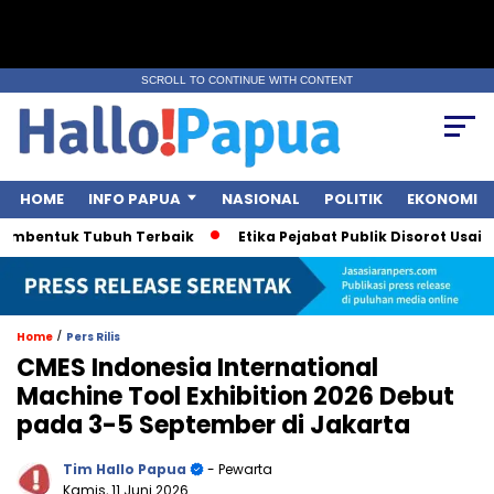
SCROLL TO CONTINUE WITH CONTENT
HOME
INFO PAPUA
NASIONAL
POLITIK
EKONOMI
bentuk Tubuh Terbaik
Etika Pejabat Publik Disorot Usai Pole
/
Home
Pers Rilis
CMES Indonesia International
Machine Tool Exhibition 2026 Debut
pada 3-5 September di Jakarta
Tim Hallo Papua
- Pewarta
Kamis, 11 Juni 2026