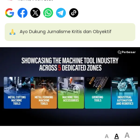
Ayo Dukung Jurnalisme Kritis dan Obyektif
Perbesar
Perbesar
A
A
A