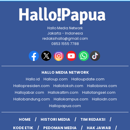
Hallo Media Network
Jakarta - Indonesia
redaksihallo@gmail.com
0853 1555 7788
HALLO MEDIA NETWORK
Hallo.id
Halloup.com
Halloupdate.com
Hallopresiden.com
Hallotokoh.com
Hallobisnis.com
Hallojabar.com
Hallokaltim.com
Hallotangsel.com
Hallobandung.com
Hallokampus.com
Halloidn.com
Hallopapua.com
HOME
HISTORI MEDIA
TIM REDAKSI
KODE ETIK
PEDOMAN MEDIA
HAK JAWAB