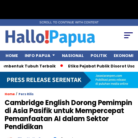
SCROLL TO CONTINUE WITH CONTENT
HOME
INFO PAPUA
NASIONAL
POLITIK
EKONOMI
entuk Tubuh Terbaik
Etika Pejabat Publik Disorot Usai Polem
/
Home
Pers Rilis
Cambridge English Dorong Pemimpin
di Asia Pasifik untuk Mempercepat
Pemanfaatan AI dalam Sektor
Pendidikan