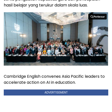
hasil belajar yang terukur dalam skala luas.
Perbesar
Perbesar
Cambridge English convenes Asia Pacific leaders to
accelerate action on AI in education.
ADVERTISEMENT