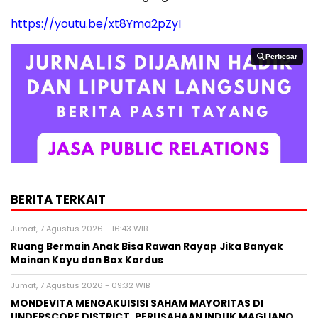
https://youtu.be/xt8Yma2pZyI
Perbesar
Perbesar
BERITA TERKAIT
Jumat, 7 Agustus 2026 - 16:43 WIB
Ruang Bermain Anak Bisa Rawan Rayap Jika Banyak
Mainan Kayu dan Box Kardus
Jumat, 7 Agustus 2026 - 09:32 WIB
MONDEVITA MENGAKUISISI SAHAM MAYORITAS DI
UNDERSCORE DISTRICT, PERUSAHAAN INDUK MAGLIANO,