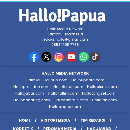
Hallo Media Network
Jakarta - Indonesia
redaksihallo@gmail.com
0853 1555 7788
HALLO MEDIA NETWORK
Hallo.id
Halloup.com
Halloupdate.com
Hallopresiden.com
Hallotokoh.com
Hallobisnis.com
Hallojabar.com
Hallokaltim.com
Hallotangsel.com
Hallobandung.com
Hallokampus.com
Halloidn.com
Hallopapua.com
HOME
HISTORI MEDIA
TIM REDAKSI
KODE ETIK
PEDOMAN MEDIA
HAK JAWAB