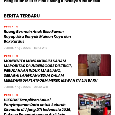
Pangkalan Militer Pihak Asing di Wilayah Indonesia
BERITA TERBARU
Pers Rilis
Ruang Bermain Anak Bisa Rawan
Rayap Jika Banyak Mainan Kayu dan
Box Kardus
Jumat, 7 Agu 2026 - 16:43 WIB
Pers Rilis
MONDEVITA MENGAKUISISI SAHAM
MAYORITAS DI UNDERSCORE DISTRICT,
PERUSAHAAN INDUK MAGLIANO,
SEBAGAI LANGKAH KEDUA DALAM
MEMBANGUN PLATFORM MEREK MEWAH ITALIA BARU
Jumat, 7 Agu 2026 - 09:32 WIB
Pers Rilis
HIKSEMI Tampilkan Solusi
Penyimpanan Data untuk Seluruh
Skenario di Ajang DTI Indonesia 2026,
Dukung Pengembangan AI di Asia