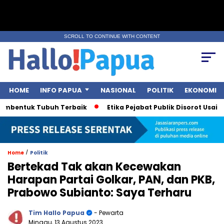
SCROLL TO CONTINUE WITH CONTENT
HOME
INFO PAPUA
NASIONAL
POLITIK
EKONOMI
bentuk Tubuh Terbaik
Etika Pejabat Publik Disorot Usai Polem
/
Home
Politik
Bertekad Tak akan Kecewakan
Harapan Partai Golkar, PAN, dan PKB,
Prabowo Subianto: Saya Terharu
Tim Hallo Papua
- Pewarta
Minggu, 13 Agustus 2023