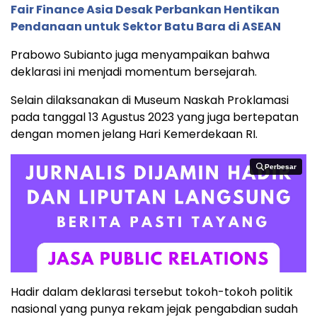
Fair Finance Asia Desak Perbankan Hentikan
Pendanaan untuk Sektor Batu Bara di ASEAN
Prabowo Subianto juga menyampaikan bahwa
deklarasi ini menjadi momentum bersejarah.
Selain dilaksanakan di Museum Naskah Proklamasi
pada tanggal 13 Agustus 2023 yang juga bertepatan
dengan momen jelang Hari Kemerdekaan RI.
Perbesar
Perbesar
Hadir dalam deklarasi tersebut tokoh-tokoh politik
nasional yang punya rekam jejak pengabdian sudah