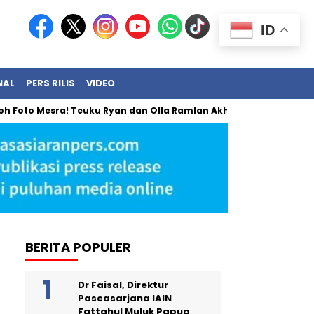
ID
NAL
PERS RILIS
VIDEO
 Mesra! Teuku Ryan dan Olla Ramlan Akhirnya Angkat Bicara
BERITA POPULER
Dr Faisal, Direktur
Pascasarjana IAIN
Fattahul Muluk Papua