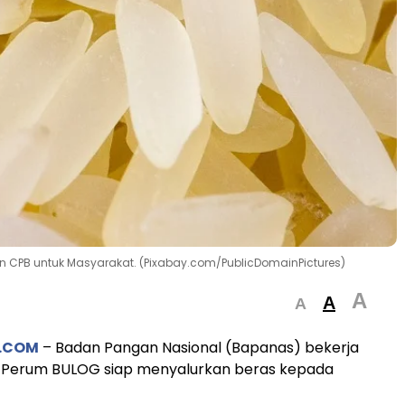
n CPB untuk Masyarakat. (Pixabay.com/PublicDomainPictures)
A
A
A
.COM
– Badan Pangan Nasional (Bapanas) bekerja
Perum BULOG siap menyalurkan beras kepada