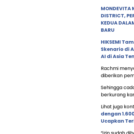
MONDEVITA 
DISTRICT, P
KEDUA DALA
BARU
HIKSEMI Tam
Skenario di
AI di Asia T
Rachmi menya
diberikan pem
Sehingga cad
berkurang ka
Lihat juga kont
dengan 1.60
Ucapkan Ter
“izin sudah di