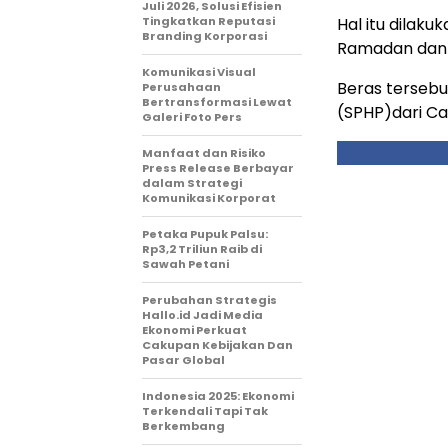
Juli 2026, Solusi Efisien
Tingkatkan Reputasi
Hal itu dilak
Branding Korporasi
Ramadan dan Id
Komunikasi Visual
Beras tersebu
Perusahaan
Bertransformasi Lewat
(SPHP)dari C
Galeri Foto Pers
Manfaat dan Risiko
Press Release Berbayar
dalam Strategi
Komunikasi Korporat
Petaka Pupuk Palsu:
Rp3,2 Triliun Raib di
Sawah Petani
Perubahan Strategis
Hallo.id Jadi Media
Ekonomi Perkuat
Cakupan Kebijakan Dan
Pasar Global
Indonesia 2025: Ekonomi
Terkendali Tapi Tak
Berkembang