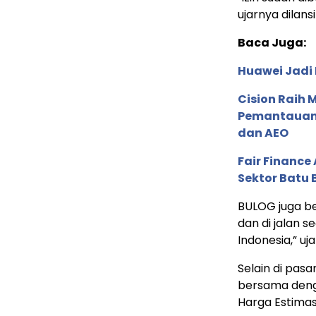
ujarnya dilansi
Baca Juga:
Huawei Jadi
Cision Raih
Pemantauan d
dan AEO
Fair Financ
Sektor Batu 
BULOG juga be
dan di jalan 
Indonesia,” uj
Selain di pasa
bersama deng
Harga Estimasi