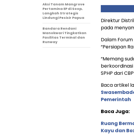
Aksi Tanam Mangrove
Pertamina EP di Soop,
Langkah Strategis
Lindungi Pesisir Papua
Direktur Dist
pada menyampa
Bandara Rendani
Manokwari Tingkatkan
Fasilitas Terminal dan
Dalam Forum 
Runway
“Persiapan Ra
“Memang suda
berkoordinas
SPHP dari CBP
Baca artikel la
Swasembada 
Pemerintah
Baca Juga:
Ruang Berma
Kayu dan Bo