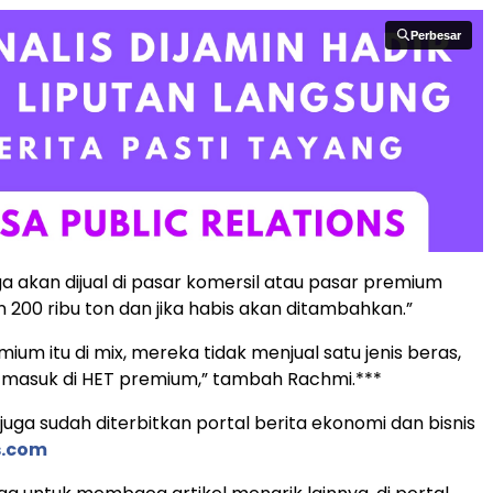
Perbesar
Perbesar
ga akan dijual di pasar komersil atau pasar premium
n 200 ribu ton dan jika habis akan ditambahkan.”
ium itu di mix, mereka tidak menjual satu jenis beras,
 masuk di HET premium,” tambah Rachmi.***
s juga sudah diterbitkan portal berita ekonomi dan bisnis
.com