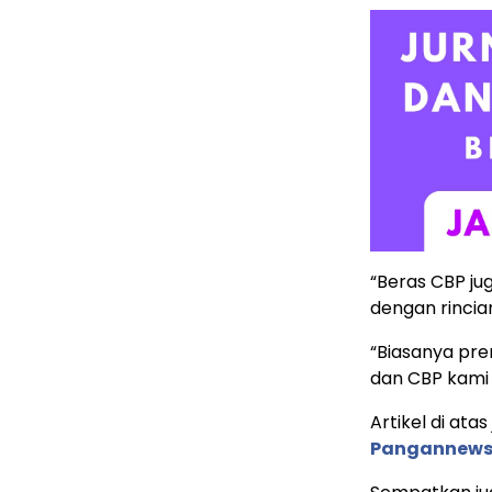
“Beras CBP ju
dengan rincia
“Biasanya prem
dan CBP kami
Artikel di ata
Pangannews