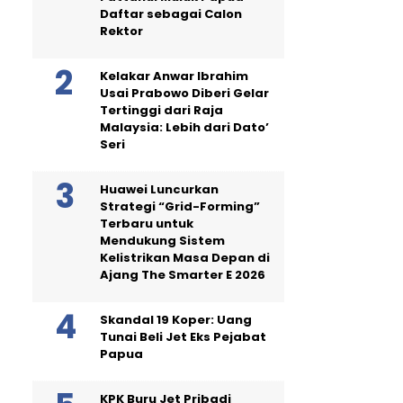
Daftar sebagai Calon
Rektor
Kelakar Anwar Ibrahim
Usai Prabowo Diberi Gelar
Tertinggi dari Raja
Malaysia: Lebih dari Dato’
Seri
Huawei Luncurkan
Strategi “Grid-Forming”
Terbaru untuk
Mendukung Sistem
Kelistrikan Masa Depan di
Ajang The Smarter E 2026
Skandal 19 Koper: Uang
Tunai Beli Jet Eks Pejabat
Papua
KPK Buru Jet Pribadi