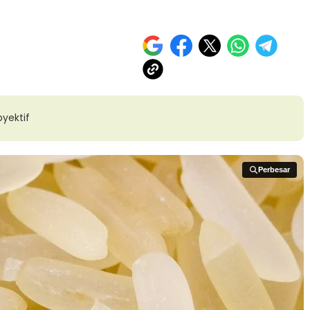
yektif
Perbesar
Perbesar