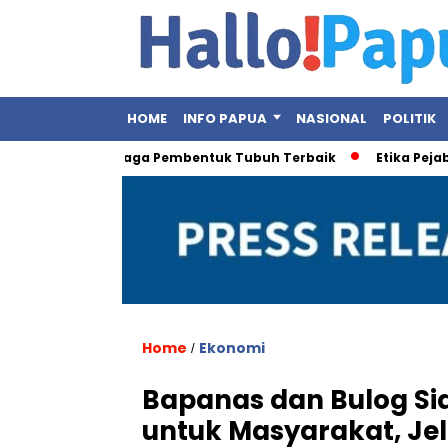
HOME
INFO PAPUA
NASIONAL
POLITIK
t, Ini Olahraga Pembentuk Tubuh Terbaik
Etika Pejabat Publ
Home
Ekonomi
/
Bapanas dan Bulog Si
untuk Masyarakat, Jel