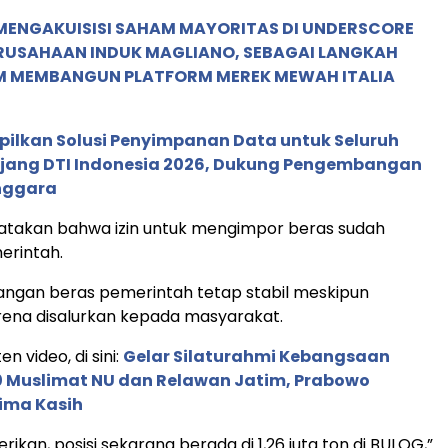
MENGAKUISISI SAHAM MAYORITAS DI UNDERSCORE
ERUSAHAAN INDUK MAGLIANO, SEBAGAI LANGKAH
M MEMBANGUN PLATFORM MEREK MEWAH ITALIA
pilkan Solusi Penyimpanan Data untuk Seluruh
 Ajang DTI Indonesia 2026, Dukung Pengembangan
enggara
takan bahwa izin untuk mengimpor beras sudah
erintah.
angan beras pemerintah tetap stabil meskipun
rena disalurkan kepada masyarakat.
en video, di sini:
Gelar Silaturahmi Kebangsaan
0 Muslimat NU dan Relawan Jatim, Prabowo
ima Kasih
berikan, posisi sekarang berada di 1,26 juta ton di BULOG,”