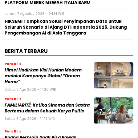
PLATFORM MEREK MEWAH ITALIA BARU
Jumat, 7 Agustus 2026 - 04:14 WIB
HIKSEMI Tampilkan Solusi Penyimpanan Data untuk
Seluruh Skenario di Ajang DTI Indonesia 2026, Dukung
Pengembangan AI di Asia Tenggara
BERITA TERBARU
Pers Rilis
Himel Hadirkan Visi Hunian Modern
melalui Kampanye Global “Dream
Home”
Sabtu, 8 Agu 2026 - 14:26 WIB
Pers Rilis
FAMILIARITÉ: Ketika Sinema dan Sastra
Bertemu dalam Sebuah Karya Puitis
Sabtu, 8 Agu 2026 - 14:19 WIB
Pers Rilis
Ruang Bermain Anak Bisa Rawan