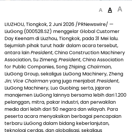
A
A
A
LIUZHOU, Tiongkok, 2 Juni 2026 /PRNewswire/ —
LiuGong (000528.SZ) menggelar Global Customer
Day Keenam di Liuzhou, Tiongkok, pada 31 Mei lalu.
Sejumlah pihak turut hadir dalam acara tersebut,
antara lain
President
, China Construction Machinery
Association, Su Zimeng;
President
, China Association
for Public Companies, Song Zhiping;
Chairman
,
LiuGong Group, sekaligus LiuGong Machinery, Zheng
Jin;
Vice Chairman
yang juga menjabat
President
,
LiuGong Machinery, Luo Guobing; serta, jajaran
manajemen LiuGong lainnya bersama lebih dari 1.200
pelanggan, mitra, pakar industri, dan perwakilan
media dari lebih dari 50 negara dan wilayah. Para
peserta acara menyaksikan berbagai pencapaian
terbaru LiuGong dalam bidang keberlanjutan,
teknologi cerdas, dan globalisasi, sekaligus