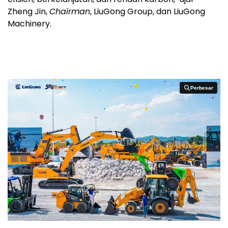
Zheng Jin,
Chairman
, LiuGong Group, dan LiuGong
Machinery.
Perbesar
Perbesar