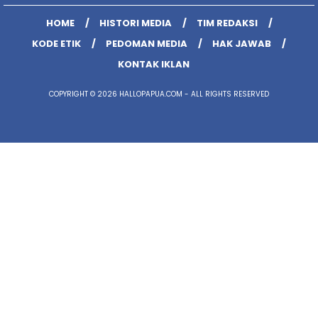
HOME
HISTORI MEDIA
TIM REDAKSI
KODE ETIK
PEDOMAN MEDIA
HAK JAWAB
KONTAK IKLAN
COPYRIGHT © 2026 HALLOPAPUA.COM - ALL RIGHTS RESERVED