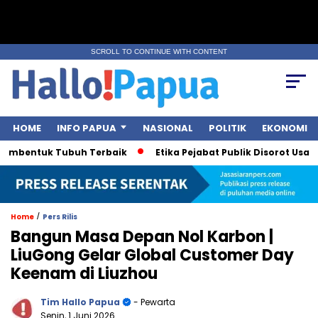
SCROLL TO CONTINUE WITH CONTENT
HOME
INFO PAPUA
NASIONAL
POLITIK
EKONOMI
bentuk Tubuh Terbaik
Etika Pejabat Publik Disorot Usai Polem
/
Home
Pers Rilis
Bangun Masa Depan Nol Karbon |
LiuGong Gelar Global Customer Day
Keenam di Liuzhou
Tim Hallo Papua
- Pewarta
Senin, 1 Juni 2026