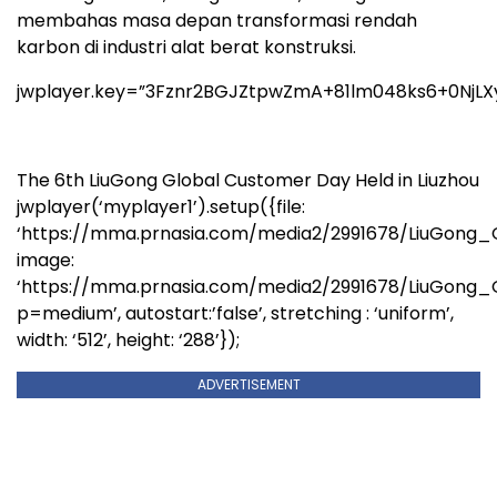
membahas masa depan transformasi rendah
karbon di industri alat berat konstruksi.
jwplayer.key=”3Fznr2BGJZtpwZmA+81lm048ks6+0NjLX
The 6th LiuGong Global Customer Day Held in Liuzhou
jwplayer(‘myplayer1’).setup({file:
‘https://mma.prnasia.com/media2/2991678/LiuGong
image:
‘https://mma.prnasia.com/media2/2991678/LiuGon
p=medium’, autostart:’false’, stretching : ‘uniform’,
width: ‘512’, height: ‘288’});
ADVERTISEMENT