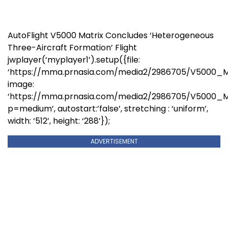
AutoFlight V5000 Matrix Concludes ‘Heterogeneous
Three-Aircraft Formation’ Flight
jwplayer(‘myplayer1’).setup({file:
‘https://mma.prnasia.com/media2/2986705/V5000_Ma
image:
‘https://mma.prnasia.com/media2/2986705/V5000_M
p=medium’, autostart:’false’, stretching : ‘uniform’,
width: ‘512’, height: ‘288’});
ADVERTISEMENT