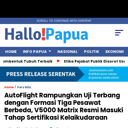
SCROLL TO CONTINUE WITH CONTENT
HOME
INFO PAPUA
NASIONAL
POLITIK
EKONOMI
Pembentuk Tubuh Terbaik
Etika Pejabat Publik Disorot Usai P
/
Home
Pers Rilis
AutoFlight Rampungkan Uji Terbang
dengan Formasi Tiga Pesawat
Berbeda, V5000 Matrix Resmi Masuki
Tahap Sertifikasi Kelaikudaraan