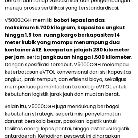
beralih dari tahap validasi riset dan pengembangan
menuju proses sertifikasi yang terstandardisasi.
V5000CGH memiliki
bobot lepas landas
maksimum 5.700 kilogram
,
kapasitas angkut
hingga 1,5 ton
,
ruang kargo berkapasitas 14
meter kubik yang mampu menampung dua
kontainer AKE
,
kecepatan jelajah 280 kilometer
per jam
, serta
jangkauan hingga 1.500 kilometer
.
Dengan spesifikasi tersebut, V5000CGH melampaui
keterbatasan eVTOL konvensional dari sisi kapasitas
angkut, jarak tempuh, dan efisiensi biaya, sekaligus
memperluas pemanfaatan teknologi eVTOL untuk
kebutuhan logistik jarak jauh dan muatan berat.
Selain itu, V5000CGH juga mendukung berbagai
kebutuhan strategis, seperti misi penyelamatan
darurat berskala besar, pasokan logistik untuk
fasilitas energi lepas pantai, hingga distribusi logistik
antardaerah. Kehadiran pesawat ini diharapkan