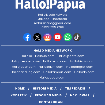
Hallo Media Network
Jakarta - Indonesia
redaksihallo@gmail.com
0853 1555 7788
HALLO MEDIA NETWORK
Hallo.id
Halloup.com
Halloupdate.com
Hallopresiden.com
Hallotokoh.com
Hallobisnis.com
Hallojabar.com
Hallokaltim.com
Hallotangsel.com
Hallobandung.com
Hallokampus.com
Halloidn.com
Hallopapua.com
HOME
HISTORI MEDIA
TIM REDAKSI
KODE ETIK
PEDOMAN MEDIA
HAK JAWAB
KONTAK IKLAN