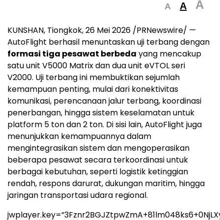
A
A
A
KUNSHAN, Tiongkok, 26 Mei 2026 /PRNewswire/ —
AutoFlight berhasil menuntaskan uji terbang dengan
formasi tiga pesawat berbeda
yang mencakup
satu unit V5000 Matrix dan dua unit eVTOL seri
V2000. Uji terbang ini membuktikan sejumlah
kemampuan penting, mulai dari konektivitas
komunikasi, perencanaan jalur terbang, koordinasi
penerbangan, hingga sistem keselamatan untuk
platform 5 ton dan 2 ton. Di sisi lain, AutoFlight juga
menunjukkan kemampuannya dalam
mengintegrasikan sistem dan mengoperasikan
beberapa pesawat secara terkoordinasi untuk
berbagai kebutuhan, seperti logistik ketinggian
rendah, respons darurat, dukungan maritim, hingga
jaringan transportasi udara regional.
jwplayer.key=”3Fznr2BGJZtpwZmA+81lm048ks6+0NjLX