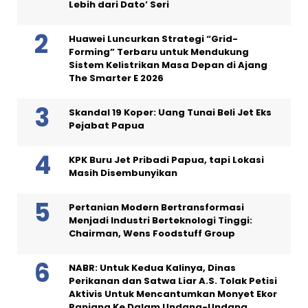
Lebih dari Dato’ Seri
Huawei Luncurkan Strategi “Grid-
Forming” Terbaru untuk Mendukung
Sistem Kelistrikan Masa Depan di Ajang
The Smarter E 2026
Skandal 19 Koper: Uang Tunai Beli Jet Eks
Pejabat Papua
KPK Buru Jet Pribadi Papua, tapi Lokasi
Masih Disembunyikan
Pertanian Modern Bertransformasi
Menjadi Industri Berteknologi Tinggi:
Chairman, Wens Foodstuff Group
NABR: Untuk Kedua Kalinya, Dinas
Perikanan dan Satwa Liar A.S. Tolak Petisi
Aktivis Untuk Mencantumkan Monyet Ekor
Panjang Ke Dalam Undang-Undang