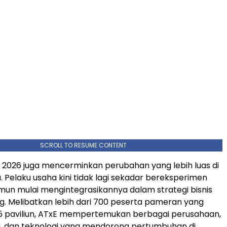
SCROLL TO RESUME CONTENT
 2026 juga mencerminkan perubahan yang lebih luas di
. Pelaku usaha kini tidak lagi sekadar bereksperimen
mun mulai mengintegrasikannya dalam strategi bisnis
g. Melibatkan lebih dari 700 peserta pameran yang
 paviliun, ATxE mempertemukan berbagai perusahaan,
ri, dan teknologi yang mendorong pertumbuhan di