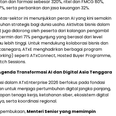
tan dan farmasi sebesar 320%, ritel dan FMCG 80%,
%, serta perbankan dan jasa keuangan 32%.
ntas-sektor ini menunjukkan peran AI yang kini semakin
han strategis bagi dunia usaha. Aktivitas bisnis dalam
t juga didorong oleh peserta dari kalangan pengambil
cermin dari 71% pengunjung yang berasal dari level
u lebih tinggi. Untuk mendukung kolaborasi bisnis dan
intasnegara, ATxE menghadirkan berbagai program
rking
) seperti ATxConnect, Hosted Buyer Programme,
tch Sessions.
genda Transformasi AI dan Digital Asia Tenggara
usi dalam ATxEnterprise 2026 berfokus pada fondasi
an untuk menjaga pertumbuhan digital jangka panjang,
apan tenaga kerja, ketahanan siber, ekosistem digital
, serta koordinasi regional.
o pembukaan,
Menteri Senior yang memimpin