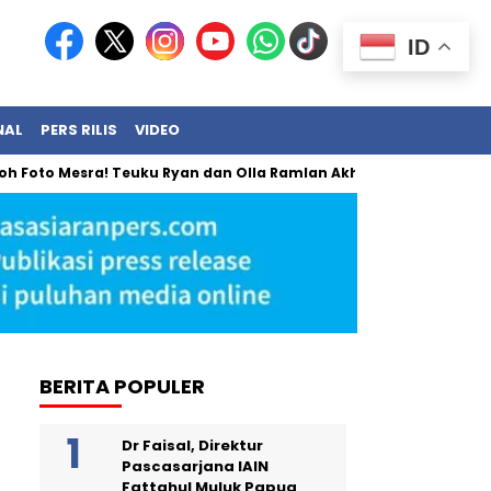
ID
NAL
PERS RILIS
VIDEO
esra! Teuku Ryan dan Olla Ramlan Akhirnya Angkat Bicara
BERITA POPULER
Dr Faisal, Direktur
Pascasarjana IAIN
Fattahul Muluk Papua