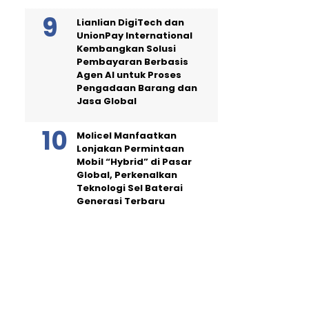
Lianlian DigiTech dan
UnionPay International
Kembangkan Solusi
Pembayaran Berbasis
Agen AI untuk Proses
Pengadaan Barang dan
Jasa Global
Molicel Manfaatkan
Lonjakan Permintaan
Mobil “Hybrid” di Pasar
Global, Perkenalkan
Teknologi Sel Baterai
Generasi Terbaru