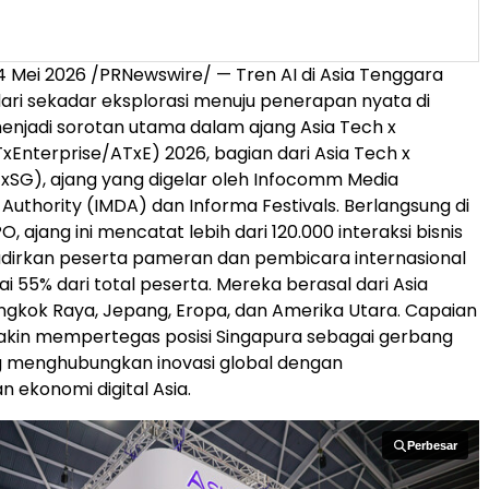
 Mei 2026 /PRNewswire/ — Tren AI di Asia Tenggara
dari sekadar eksplorasi menuju penerapan nyata di
enjadi sorotan utama dalam ajang Asia Tech x
TxEnterprise/ATxE) 2026, bagian dari Asia Tech x
xSG), ajang yang digelar oleh Infocomm Media
uthority (IMDA) dan Informa Festivals. Berlangsung di
, ajang ini mencatat lebih dari 120.000 interaksi bisnis
dirkan peserta pameran dan pembicara internasional
 55% dari total peserta. Mereka berasal dari Asia
ngkok Raya, Jepang, Eropa, dan Amerika Utara. Capaian
akin mempertegas posisi Singapura sebagai gerbang
g menghubungkan inovasi global dengan
ekonomi digital Asia.
Perbesar
Perbesar