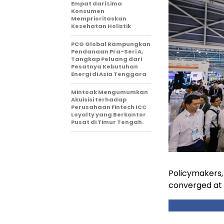
Empat dari Lima
Konsumen
Memprioritaskan
Kesehatan Holistik
PCG Global Rampungkan
Pendanaan Pra-Seri A,
Tangkap Peluang dari
Pesatnya Kebutuhan
Energi di Asia Tenggara
Mintoak Mengumumkan
Akuisisi terhadap
Perusahaan Fintech ICC
Loyalty yang Berkantor
Pusat di Timur Tengah.
Policymakers,
converged at