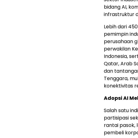
bidang AI, ko
infrastruktur d
Lebih dari 45
pemimpin indus
perusahaan glo
perwakilan K
Indonesia, se
Qatar, Arab S
dan tantangan
Tenggara, mul
konektivitas r
Adopsi AI Me
Salah satu ind
partisipasi se
rantai pasok, 
pembeli korpo