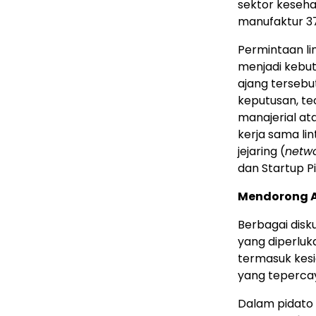
sektor keseha
manufaktur 37
Permintaan li
menjadi kebutu
ajang tersebu
keputusan, te
manajerial ata
kerja sama l
jejaring (
netwo
dan Startup Pi
Mendorong A
Berbagai disk
yang diperluk
termasuk kesi
yang tepercaya
Dalam pidat