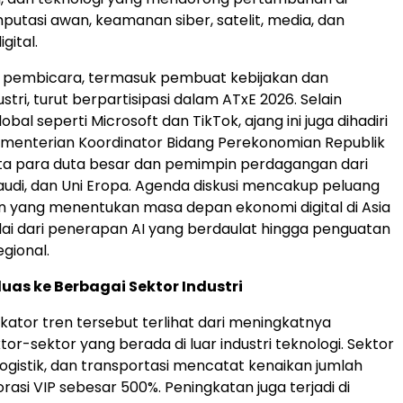
mputasi awan, keamanan siber, satelit, media, dan
igital.
0 pembicara, termasuk pembuat kebijakan dan
tri, turut berpartisipasi dalam ATxE 2026. Selain
bal seperti Microsoft dan TikTok, ajang ini juga dihadiri
ementerian Koordinator Bidang Perekonomian Republik
rta para duta besar dan pemimpin perdagangan dari
audi, dan Uni Eropa. Agenda diskusi mencakup peluang
 yang menentukan masa depan ekonomi digital di Asia
ai dari penerapan AI yang berdaulat hingga penguatan
egional.
luas ke Berbagai Sektor Industri
ikator tren tersebut terlihat dari meningkatnya
ktor-sektor yang berada di luar industri teknologi. Sektor
logistik, dan transportasi mencatat kenaikan jumlah
rasi VIP sebesar 500%. Peningkatan juga terjadi di