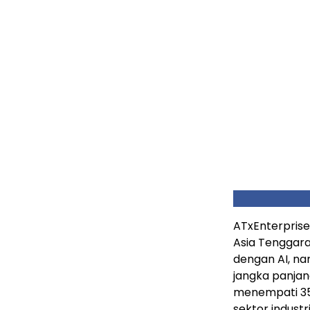
ATxEnterprise
Asia Tenggara
dengan AI, na
jangka panjan
menempati 35
sektor indust