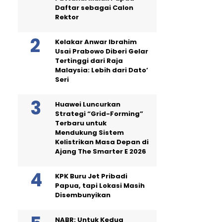
Daftar sebagai Calon
Rektor
Kelakar Anwar Ibrahim
Usai Prabowo Diberi Gelar
Tertinggi dari Raja
Malaysia: Lebih dari Dato’
Seri
Huawei Luncurkan
Strategi “Grid-Forming”
Terbaru untuk
Mendukung Sistem
Kelistrikan Masa Depan di
Ajang The Smarter E 2026
KPK Buru Jet Pribadi
Papua, tapi Lokasi Masih
Disembunyikan
NABR: Untuk Kedua