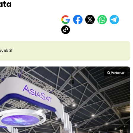
ata
yektif
Perbesar
Perbesar