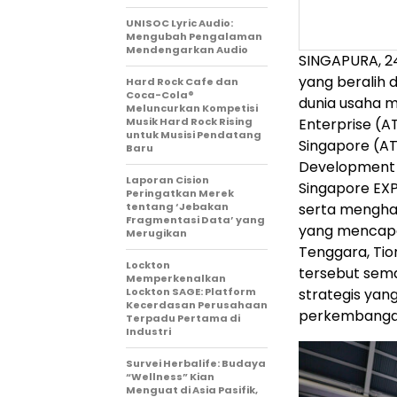
UNISOC Lyric Audio:
Mengubah Pengalaman
Mendengarkan Audio
SINGAPURA, 24
yang beralih 
Hard Rock Cafe dan
Coca-Cola®
dunia usaha m
Meluncurkan Kompetisi
Musik Hard Rock Rising
Enterprise (A
untuk Musisi Pendatang
Singapore (AT
Baru
Development A
Laporan Cision
Singapore EXPO
Peringatkan Merek
tentang ‘Jebakan
serta mengha
Fragmentasi Data’ yang
yang mencapai
Merugikan
Tenggara, Tio
Lockton
tersebut sem
Memperkenalkan
Lockton SAGE: Platform
strategis yan
Kecerdasan Perusahaan
perkembangan 
Terpadu Pertama di
Industri
Survei Herbalife: Budaya
“Wellness” Kian
Menguat di Asia Pasifik,