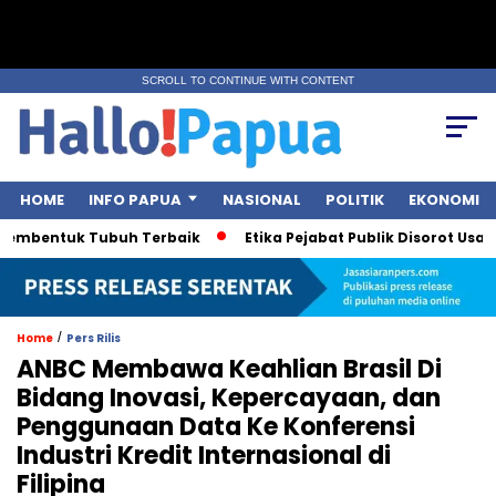
SCROLL TO CONTINUE WITH CONTENT
HOME
INFO PAPUA
NASIONAL
POLITIK
EKONOMI
embentuk Tubuh Terbaik
Etika Pejabat Publik Disorot Usai Po
/
Home
Pers Rilis
ANBC Membawa Keahlian Brasil Di
Bidang Inovasi, Kepercayaan, dan
Penggunaan Data Ke Konferensi
Industri Kredit Internasional di
Filipina