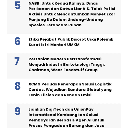
NABR: Untuk Kedua Kalinya, Dinas
Perikanan dan Satwa Liar A.S. Tolak Petisi
Aktivis Untuk Mencantumkan Monyet Ekor
Panjang Ke Dalam Undang-Undang
Spesies Terancam Punah
Etika Pejabat Publik Disorot Usai Polemik
Surat Istri Menteri UMKM
Pertanian Modern Bertransformasi
Menjadi Industri Berteknologi Tinggi:
Chairman, Wens Foodstuff Group
XCMG Perluas Penerapan Solusi Logistik
Cerdas, Wujudkan Bandara Global yang
Lebih Efisien dan Rendah Emisi
Lianlian DigiTech dan UnionPay
International Kembangkan Solusi
Pembayaran Berbasis Agen AI untuk
Proses Pengadaan Barang dan Jasa