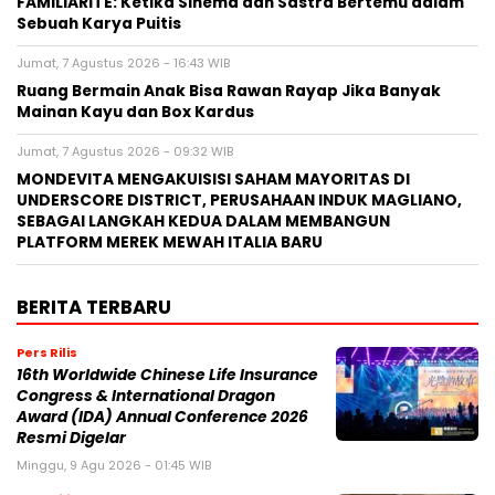
FAMILIARITÉ: Ketika Sinema dan Sastra Bertemu dalam
Sebuah Karya Puitis
Jumat, 7 Agustus 2026 - 16:43 WIB
Ruang Bermain Anak Bisa Rawan Rayap Jika Banyak
Mainan Kayu dan Box Kardus
Jumat, 7 Agustus 2026 - 09:32 WIB
MONDEVITA MENGAKUISISI SAHAM MAYORITAS DI
UNDERSCORE DISTRICT, PERUSAHAAN INDUK MAGLIANO,
SEBAGAI LANGKAH KEDUA DALAM MEMBANGUN
PLATFORM MEREK MEWAH ITALIA BARU
BERITA TERBARU
Pers Rilis
16th Worldwide Chinese Life Insurance
Congress & International Dragon
Award (IDA) Annual Conference 2026
Resmi Digelar
Minggu, 9 Agu 2026 - 01:45 WIB