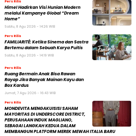
Pers Rilis
Himel Hadirkan Visi Hunian Modern
melalui Kampanye Global “Dream
Home”
Sabtu, 8 Agu 2026 - 14:26 WIB
Pers Rilis
FAMILIARITÉ: Ketika Sinema dan Sastra
Bertemu dalam Sebuah Karya Puitis
Sabtu, 8 Agu 2026 - 14:19 WIB
Pers Rilis
Ruang Bermain Anak Bisa Rawan
Rayap Jika Banyak Mainan Kayu dan
Box Kardus
Jumat, 7 Agu 2026 - 16:43 WIB
Pers Rilis
MONDEVITA MENGAKUISISI SAHAM
MAYORITAS DI UNDERSCORE DISTRICT,
PERUSAHAAN INDUK MAGLIANO,
SEBAGAI LANGKAH KEDUA DALAM
MEMBANGUN PLATFORM MEREK MEWAH ITALIA BARU