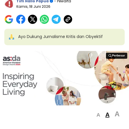
Tim Hallo Papua
- Pewarta
Kamis, 18 Juni 2026
Ayo Dukung Jurnalisme Kritis dan Obyektif
Perbesar
Perbesar
A
A
A