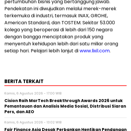
pertumbuhan bisnis yang bertanggung jawab.
Pendekatan ini diwujudkan melalui merek-merek
terkemuka di industri, termasuk INAX, GROHE,
American Standard, dan TOSTEM. Sekitar 53.000
kolega yang beroperasi di lebih dari 150 negara
dengan bangga menciptakan produk yang
menyentuh kehidupan lebih dari satu miliar orang
setiap hari. Pelajari lebih lanjut di
www.lixil.com
.
BERITA TERKAIT
Kamis, 6 Agustus 2026 - 17:00 WIB
Cision Raih MarTech Breakthrough Awards 2026 untuk
Pemantauan dan Analisis Media Sosial, Distribusi Siaran
Pers, dan AEO
Kamis, 6 Agustus 2026 - 13:02 WIB
Fair Finance Asia Desak Perbankan Hentikan Pendanaan