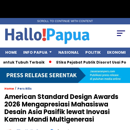
SCROLL TO CONTINUE WITH CONTENT
HOME
INFO PAPUA
NASIONAL
POLITIK
EKONOMI
 Tubuh Terbaik
Etika Pejabat Publik Disorot Usai Polemik Sur
/
Home
Pers Rilis
American Standard Design Awards
2026 Mengapresiasi Mahasiswa
Desain Asia Pasifik lewat Inovasi
Kamar Mandi Multigenerasi