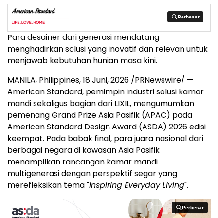
Perbesar
Perbesar
Para desainer dari generasi mendatang
menghadirkan solusi yang inovatif dan relevan untuk
menjawab kebutuhan hunian masa kini.
MANILA, Philippines
,
18 Juni, 2026
/PRNewswire/ —
American Standard, pemimpin industri solusi kamar
mandi sekaligus bagian dari LIXIL, mengumumkan
pemenang Grand Prize Asia Pasifik (APAC) pada
American Standard Design Award (ASDA) 2026 edisi
keempat. Pada babak final, para juara nasional dari
berbagai negara di kawasan Asia Pasifik
menampilkan rancangan kamar mandi
multigenerasi dengan perspektif segar yang
merefleksikan tema "
Inspiring Everyday Living
".
Perbesar
Perbesar