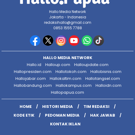
Hallo Media Network
Jakarta - Indonesia
redaksihallo@gmail.com
0853 1555 7788
HALLO MEDIA NETWORK
Hallo.id
Halloup.com
Halloupdate.com
Hallopresiden.com
Hallotokoh.com
Hallobisnis.com
Hallojabar.com
Hallokaltim.com
Hallotangsel.com
Hallobandung.com
Hallokampus.com
Halloidn.com
Hallopapua.com
HOME
HISTORI MEDIA
TIM REDAKSI
KODE ETIK
PEDOMAN MEDIA
HAK JAWAB
KONTAK IKLAN