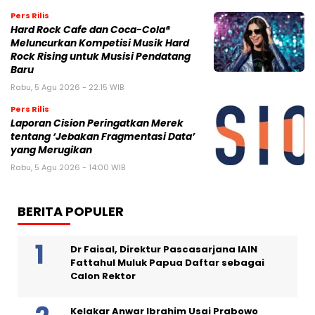
Pers Rilis
Hard Rock Cafe dan Coca-Cola®
Meluncurkan Kompetisi Musik Hard
Rock Rising untuk Musisi Pendatang
Baru
Rabu, 5 Agu 2026 - 22:15 WIB
Pers Rilis
Laporan Cision Peringatkan Merek
tentang ‘Jebakan Fragmentasi Data’
yang Merugikan
Rabu, 5 Agu 2026 - 14:00 WIB
BERITA POPULER
Dr Faisal, Direktur Pascasarjana IAIN
Fattahul Muluk Papua Daftar sebagai
Calon Rektor
Kelakar Anwar Ibrahim Usai Prabowo