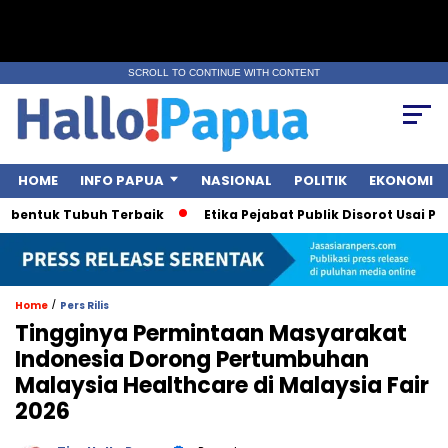
SCROLL TO CONTINUE WITH CONTENT
HOME
INFO PAPUA
NASIONAL
POLITIK
EKONOMI
ntuk Tubuh Terbaik
Etika Pejabat Publik Disorot Usai Polemik
/
Home
Pers Rilis
Tingginya Permintaan Masyarakat
Indonesia Dorong Pertumbuhan
Malaysia Healthcare di Malaysia Fair
2026