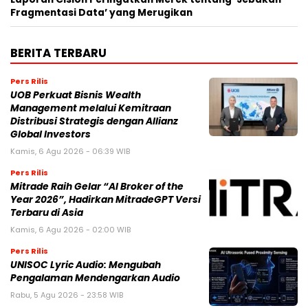
Fragmentasi Data’ yang Merugikan
BERITA TERBARU
Pers Rilis
UOB Perkuat Bisnis Wealth
Management melalui Kemitraan
Distribusi Strategis dengan Allianz
Global Investors
Kamis, 6 Agu 2026 - 06:39 WIB
Pers Rilis
Mitrade Raih Gelar “AI Broker of the
Year 2026”, Hadirkan MitradeGPT Versi
Terbaru di Asia
Kamis, 6 Agu 2026 - 02:00 WIB
Pers Rilis
UNISOC Lyric Audio: Mengubah
Pengalaman Mendengarkan Audio
Rabu, 5 Agu 2026 - 23:58 WIB