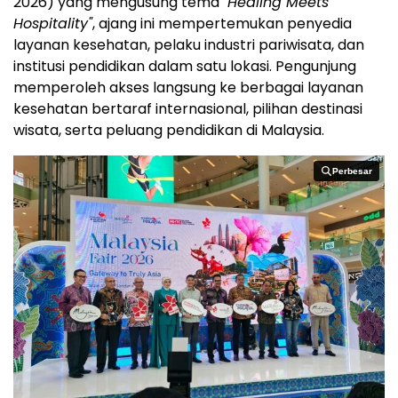
2026) yang mengusung tema
"Healing Meets
Hospitality"
, ajang ini mempertemukan penyedia
layanan kesehatan, pelaku industri pariwisata, dan
institusi pendidikan dalam satu lokasi. Pengunjung
memperoleh akses langsung ke berbagai layanan
kesehatan bertaraf internasional, pilihan destinasi
wisata, serta peluang pendidikan di Malaysia.
Perbesar
Perbesar